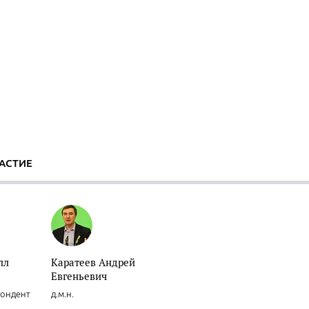
АСТИЕ
лл
Каратеев Андрей
Евгеньевич
пондент
д.м.н.