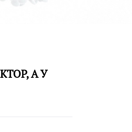
ТОР, А У