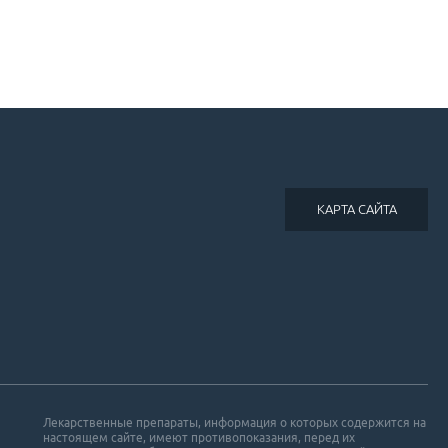
КАРТА САЙТА
Лекарственные препараты, информация о которых содержится на
настоящем сайте, имеют противопоказания, перед их