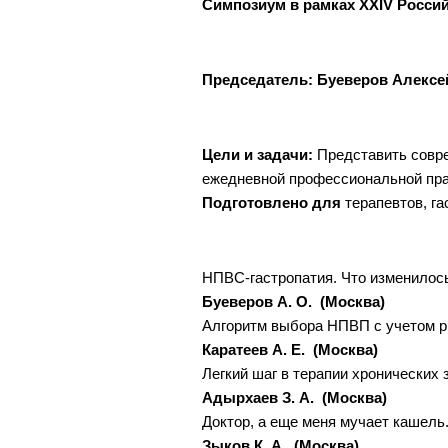
Симпозиум в рамках XXIV Россий
Председатель: Буеверов Алексе
Цели и задачи:
Представить совр
ежедневной профессиональной пра
Подготовлено для
терапевтов, г
НПВС-гастропатия. Что изменилось 
Буеверов А. О. (Москва)
Алгоритм выбора НПВП с учетом р
Каратеев А. Е. (Москва)
Легкий шаг в терапии хронических 
Адырхаев З. А. (Москва)
Доктор, а еще меня мучает кашель
Зыков К. А. (Москва)