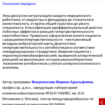
Описание передачи
Тема дискуссии актуальнадля каждого медицинского
работника: от медсестры и фельдшера до стоматолога
ианестезиолога, от врача общей практики до узкого
специалиста. Классификация идифференциальный диагноз
побочных эффектов и реакций гиперчувствительности
наантибиотики. Правильно оформленная анкета пациента
с реакциямигиперчувствительности - неотъемлемый
вкладыш амбулаторной карты.Диагностика
гиперчувствительности к антибиотикам в соответствии
смеждународными стандартами. Ведение пациента с
периоперативнойанафилаксией, вызванной аллергической
реакцией на ванкомицин: история реальнойпрактики.
Назначение антибиотиков с учетом аллергогологического
анамнеза.
Автор программы
Мокроносова Марина Адольфовна
,
профессор, д.м.н., заведующая лабораторией
клиническойаллергологии ФГБНУ НИИВС им. И.И.
Мечникова (г. Москва), лектор международнойшколы по
молекулярной аллергологии INUNIMAI