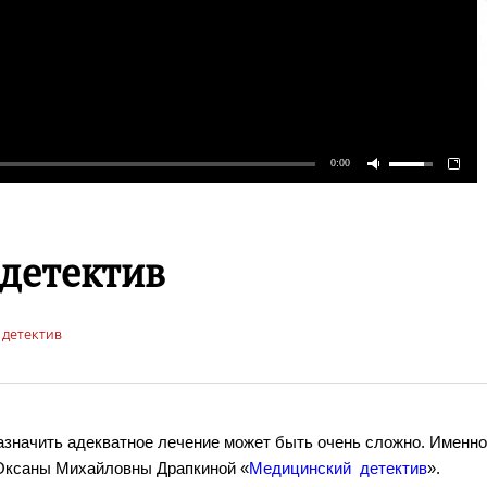
детектив
детектив
азначить адекватное лечение может быть очень сложно. Именн
Оксаны Михайловны Драпкиной «
Медицинский детектив
».