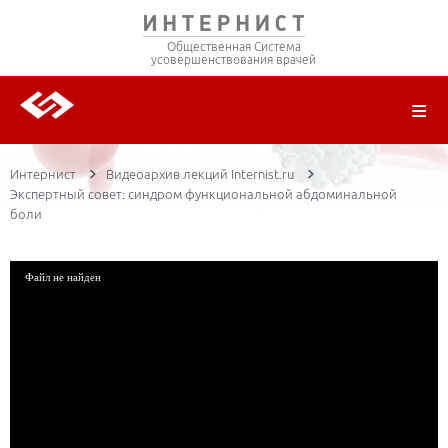
Общественная Система
усовершенствования врачей
О ПРОЕКТЕ
РЕГИСТРАЦИЯ
ВОЙТИ
ТРАНСЛЯЦИИ
ЦИКЛЫ ПЕРЕДАЧ
ЛЕКТОРЫ
ПУБЛИКАЦИИ
МАТЕРИАЛЫ
НОЗОЛОГИЯ
Интернист
Видеоархив лекций Internist.ru
Экспертный совет: синдром функциональной абдоминальной
боли