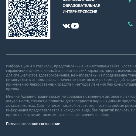
ОБРАЗОВАТЕЛЬНАЯ
ИНТЕРНЕТ-СЕССИЯ
Информация и материалы, представленные на настоящем сайте, носят н
справочно-информационный и аналитический характер, предназначены 
для специалистов здравоохранения, не направлены на продвижение това
не могут быть использованы в качестве советов или рекомендаций пацие
применению лекарственных средств и методов лечения без консультаци
врачом.
Мнение Администрации может не совпадать с мнением авторов и лекторов
актуальности, точности, полноты, достоверности научных данных пред
доказательствах. Сайт не несет никакой ответственности за любые реко
информация предоставляется в исходном виде, без гарантий полноты ил
время не исключает возможности возникновения ошибок.
Пользовательское соглашение