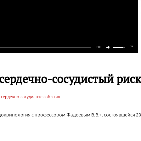
сердечно-сосудистый риск
сердечно-сосудистые события
окринология с профессором Фадеевым В.В.», состоявшейся 20 