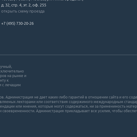
д. 32, стр. 4, эт. 2, оф. 255
открыть схему проезда
+7 (495) 730-20-26
аучный,
исключительно
ров на рынке и
нту к
и с лечащим
. Администрация не дает каких-либо гарантий в отношении cайта и его cоде
ставляемых лекторами или соответствия содержимого международным станда
мендации или мнения, которые могут содержаться, ни за применимость матер
и своевременности. Администрация прикладывает все усилия, чтобы обеспеч