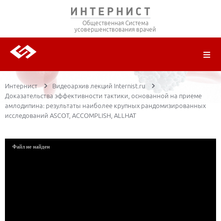
Общественная Система
усовершенствования врачей
О ПРОЕКТЕ
РЕГИСТРАЦИЯ
ВОЙТИ
ТРАНСЛЯЦИИ
ЦИКЛЫ ПЕРЕДАЧ
ЛЕКТОРЫ
ПУБЛИКАЦИИ
МАТЕРИАЛЫ
НОЗОЛОГИЯ
Интернист
Видеоархив лекций Internist.ru
Доказательства эффективности тактики, основанной на приеме
амлодипина: результаты наиболее крупных рандомизированных
исследований ASCOT, ACCOMPLISH, ALLHAT