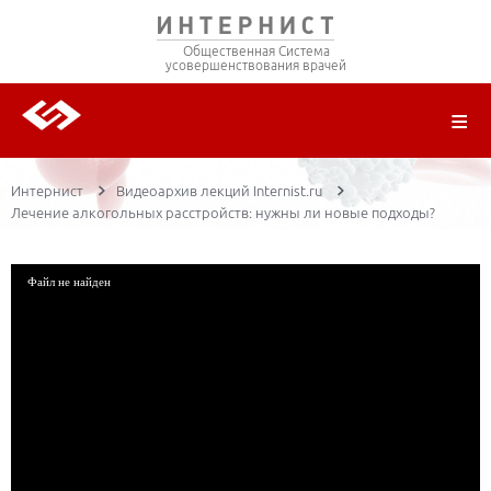
Общественная Система
усовершенствования врачей
О ПРОЕКТЕ
РЕГИСТРАЦИЯ
ВОЙТИ
ТРАНСЛЯЦИИ
ЦИКЛЫ ПЕРЕДАЧ
ЛЕКТОРЫ
ПУБЛИКАЦИИ
МАТЕРИАЛЫ
НОЗОЛОГИЯ
Интернист
Видеоархив лекций Internist.ru
Лечение алкогольных расстройств: нужны ли новые подходы?