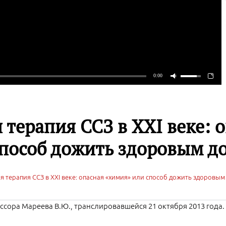
 терапия CCЗ в XXI веке: 
пособ дожить здоровым до
 терапия CCЗ в XXI веке: опасная «химия» или способ дожить здоровым
сора Мареева В.Ю., транслировавшейся 21 октября 2013 года.