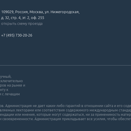
109029, Россия, Москва, ул. Нижегородская,
д. 32, стр. 4, эт. 2, оф. 255
открыть схему проезда
+7 (495) 730-20-26
аучный,
исключительно
ров на рынке и
нту к
и с лечащим
. Администрация не дает каких-либо гарантий в отношении cайта и его cоде
ставляемых лекторами или соответствия содержимого международным станда
мендации или мнения, которые могут содержаться, ни за применимость матер
и своевременности. Администрация прикладывает все усилия, чтобы обеспеч