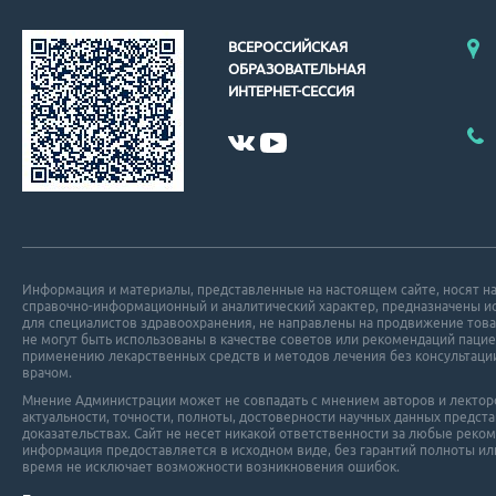
ВСЕРОССИЙСКАЯ
ОБРАЗОВАТЕЛЬНАЯ
ИНТЕРНЕТ-СЕССИЯ
Информация и материалы, представленные на настоящем сайте, носят н
справочно-информационный и аналитический характер, предназначены 
для специалистов здравоохранения, не направлены на продвижение това
не могут быть использованы в качестве советов или рекомендаций пацие
применению лекарственных средств и методов лечения без консультаци
врачом.
Мнение Администрации может не совпадать с мнением авторов и лекторов
актуальности, точности, полноты, достоверности научных данных пред
доказательствах. Сайт не несет никакой ответственности за любые реко
информация предоставляется в исходном виде, без гарантий полноты ил
время не исключает возможности возникновения ошибок.