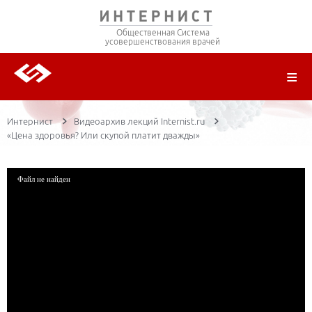
Общественная Система
усовершенствования врачей
О ПРОЕКТЕ
РЕГИСТРАЦИЯ
ВОЙТИ
ТРАНСЛЯЦИИ
ЦИКЛЫ ПЕРЕДАЧ
ЛЕКТОРЫ
ПУБЛИКАЦИИ
МАТЕРИАЛЫ
НОЗОЛОГИЯ
Интернист
Видеоархив лекций Internist.ru
«Цена здоровья? Или скупой платит дважды»