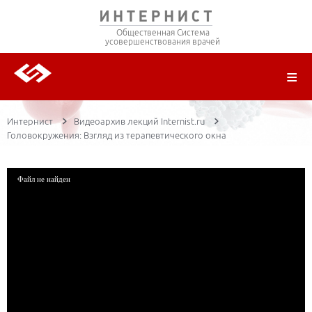
Общественная Система
усовершенствования врачей
О ПРОЕКТЕ
РЕГИСТРАЦИЯ
ВОЙТИ
ТРАНСЛЯЦИИ
ЦИКЛЫ ПЕРЕДАЧ
ЛЕКТОРЫ
ПУБЛИКАЦИИ
МАТЕРИАЛЫ
НОЗОЛОГИЯ
Интернист
Видеоархив лекций Internist.ru
Головокружения: Взгляд из терапевтического окна