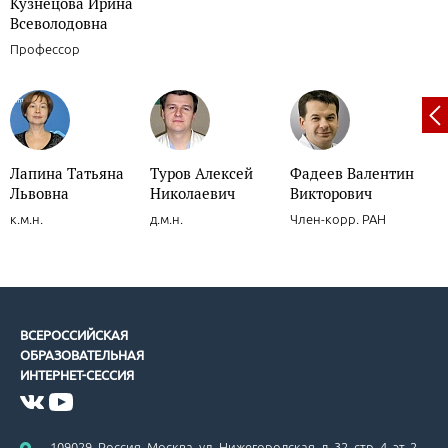
Кузнецова Ирина
Всеволодовна
Профессор
Лапина Татьяна
Туров Алексей
Фадеев Валентин
Львовна
Николаевич
Викторович
к.м.н.
д.м.н.
Член-корр. РАН
ВСЕРОССИЙСКАЯ
ОБРАЗОВАТЕЛЬНАЯ
ИНТЕРНЕТ-СЕССИЯ
109029, Россия, Москва, ул. Нижегородская, д. 32, стр. 4, эт. 2,