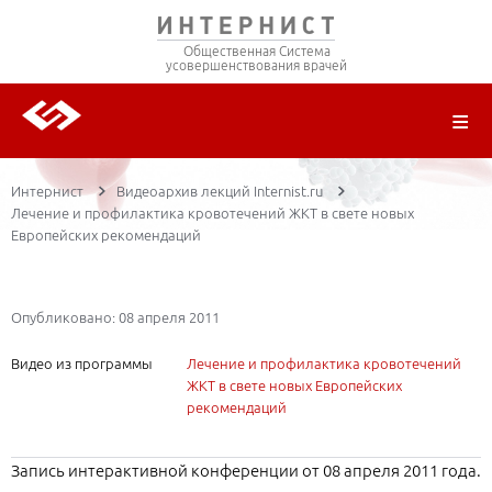
Общественная Система
усовершенствования врачей
О ПРОЕКТЕ
РЕГИСТРАЦИЯ
ВОЙТИ
ТРАНСЛЯЦИИ
ЦИКЛЫ ПЕРЕДАЧ
ЛЕКТОРЫ
ПУБЛИКАЦИИ
МАТЕРИАЛЫ
НОЗОЛОГИЯ
Интернист
Видеоархив лекций Internist.ru
Лечение и профилактика кровотечений ЖКТ в свете новых
Европейских рекомендаций
Опубликовано: 08 апреля 2011
Видео из программы
Лечение и профилактика кровотечений
ЖКТ в свете новых Европейских
рекомендаций
Запись интерактивной конференции от 08 апреля 2011 года.