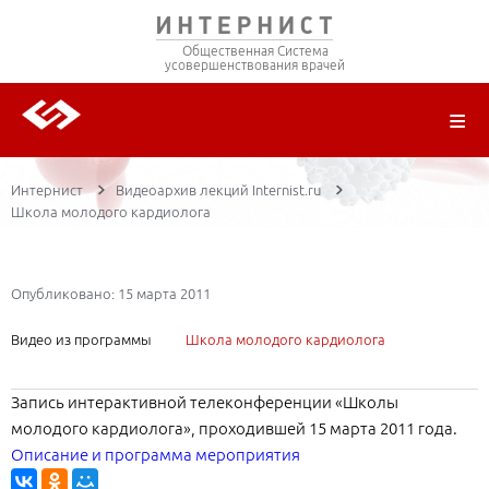
Общественная Система
усовершенствования врачей
О ПРОЕКТЕ
РЕГИСТРАЦИЯ
ВОЙТИ
ТРАНСЛЯЦИИ
ЦИКЛЫ ПЕРЕДАЧ
ЛЕКТОРЫ
ПУБЛИКАЦИИ
МАТЕРИАЛЫ
НОЗОЛОГИЯ
Интернист
Видеоархив лекций Internist.ru
Школа молодого кардиолога
Опубликовано: 15 марта 2011
Видео из программы
Школа молодого кардиолога
Запись интерактивной телеконференции «Школы
молодого кардиолога», проходившей 15 марта 2011 года.
Описание и программа мероприятия