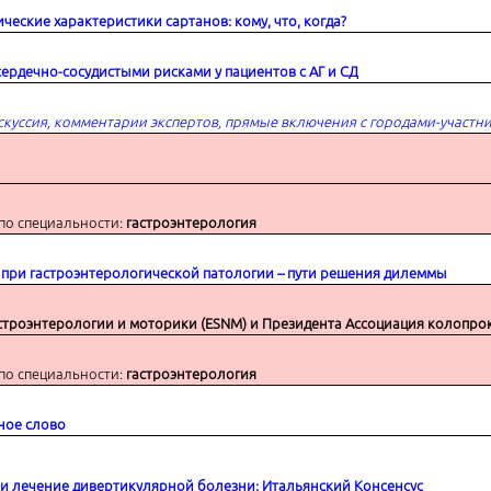
еские характеристики сартанов: кому, что, когда?
ердечно-сосудистыми рисками у пациентов с АГ и СД
скуссия, комментарии экспертов, прямые включения с городами-участн
ия дилеммы
по специальности:
гастроэнтерология
 при гастроэнтерологической патологии – пути решения дилеммы
строэнтерологии и моторики (ESNM) и Президента Ассоциация колопро
по специальности:
гастроэнтерология
ное слово
 и лечение дивертикулярной болезни: Итальянский Консенсус