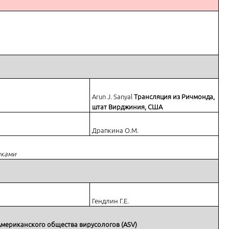
Arun J. Sanyal
Трансляция из Ричмонда,
штат Вирджиния, США
Драпкина О.М.
иками
Гендлин Г.Е.
мериканского общества вирусологов (ASV)