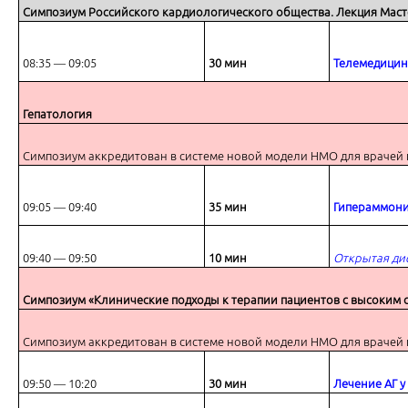
Симпозиум Российского кардиологического общества.
Лекция Маст
08:35 ― 09:05
30 мин
Телемедицин
Лечение АГ у пациентов с высоким сердечно-сосудистым риском: как
Гепатология
Симпозиум аккредитован в системе новой модели НМО для врачей 
09:05 ― 09:40
35 мин
Гипераммони
Фармакологические характеристики сартанов: кому, что, когда?
09:40 ― 09:50
10 мин
Открытая ди
Симпозиум «Клинические подходы к терапии пациентов с высоким 
Симпозиум аккредитован в системе новой модели НМО для врачей 
Ответы на вопросы
09:50 ― 10:20
30 мин
Лечение АГ у