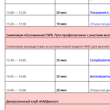
Диагностика и лечение дивертикулярной болезни: Итальянский Кон
13:00 ― 13:20
20 мин
Показания к
13:20 ― 13:30
10 мин
Открытая ди
Симпозиум «Осложнения ГЭРБ. Пути профилактики» с участием экс
Дискуссия
Симпозиум аккредитован в системе новой модели НМО для врачей 
13:30 ― 14:05
35 мин
Complications
14:05 ― 14:40
35 мин
Антисекрето
Показания к хирургическому лечению дивертикулярной болезни: Р
рекомендации
14:40 ― 15:00
20 мин
Открытая ди
Дискуссионный клуб «КАРДиалог»