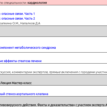
по специальности:
кардиология
: опасные связи. Часть
1
: опасные связи. Часть 2
рапкина О.М., Напалков Д.А
омпонент метаболического синдрома
е эффекты стеатоза печени
скуссия, комментарии экспертов, прямые включения с городами-участн
 Лекция Мастер-класс
проявления
ый стеноз аортального клапана
ивовирусного действия. Факты и доказательства» с участием эксперта
А