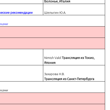
Болоньи, Италия
ические рекомендации
Шелыгин Ю.А.
иками
Nimish Vakil
Трансляция из Токио,
Япония
Захарова Н.В.
Трансляция из Санкт-Петербурга
иками