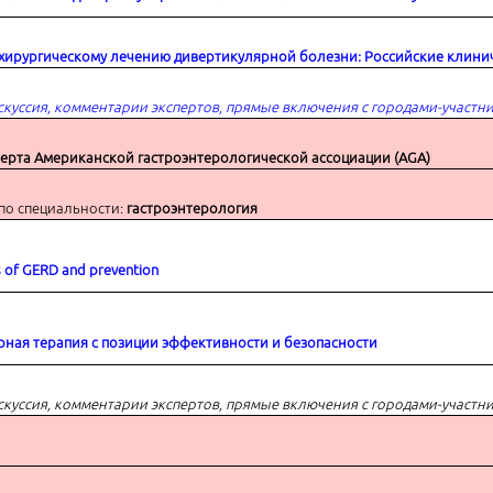
сенсус
 хирургическому лечению дивертикулярной болезни: Российские клин
скуссия, комментарии экспертов, прямые включения с городами-участн
перта
Американской гастроэнтерологической ассоциации (AGA)
по специальности:
гастроэнтерология
 of GERD and prevention
рная терапия с позиции эффективности и безопасности
оссийские клинические
скуссия, комментарии экспертов, прямые включения с городами-участн