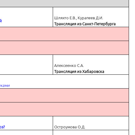
Шляхто Е.В., Курапеев Д.И.
й
Трансляция из Санкт-Петербурга
Алексеенко С.А.
Трансляция из Хабаровска
иками
оз?
Остроумова О.Д.