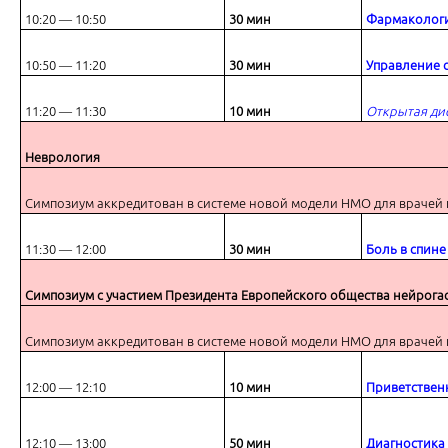
10:20 ― 10:50
30 мин
Фармакологич
10:50 ― 11:20
30 мин
Управление с
11:20 ― 11:30
10 мин
Открытая ди
Боль в спине при гастроэнтерологической патологии – пути решен
Неврология
Симпозиум аккредитован в системе новой модели НМО для врачей 
11:30 ― 12:00
30 мин
Боль в спине
Приветственное слово
Симпозиум с участием Президента Европейского общества нейрога
Симпозиум аккредитован в системе новой модели НМО для врачей 
12:00 ― 12:10
10 мин
Приветствен
12:10 ― 13:00
50 мин
Диагностика