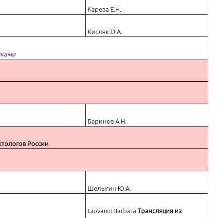
Карева Е.Н.
Кисляк О.А.
иками
Баринов А.Н.
ктологов России
Шелыгин Ю.А.
Giovanni Barbara
Трансляция из