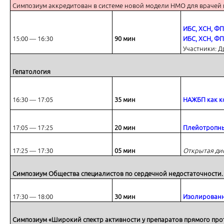
Симпозиум аккредитован в системе новой модели НМО для врачей 
ИБС, ХСН, ФП
Осложнения ГЭРБ и их профилактика
15:00 ― 16:30
90 мин
ИБС, ХСН, ФП
Участники: Д
Гепатология
16:30 ― 17:05
35 мин
НАЖБП как к
Антисекреторная терапия с позиции эффективности и безопасности
17:05 ― 17:25
20 мин
Плейотропны
17:25 ― 17:30
05 мин
Открытая ди
Симпозиум
Общества специалистов по сердечной недостаточности.
Гастроэзофагеальная рефлюксная болезнь (гэрб) - внепищеводные 
17:30 ― 18:00
30 мин
Изолированн
Симпозиум «Широкий спектр активности у препаратов прямого прот