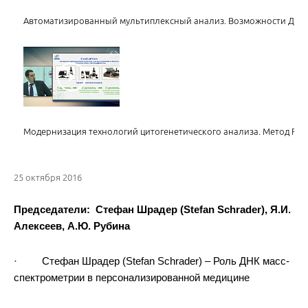
Автоматизированный мультиплексный анализ. Возможности ДНК-
Модернизация технологий цитогенетического анализа. Метод FIS
25 октября 2016
Председатели: Стефан Шрадер (Stefan Schrader), Я.И.
Алексеев, А.Ю. Рубина
Мультиплексный генетический анализ детерминант антибиотико
инфекций, приводящих к нарушению репродуктивных функций
· Стефан Шрадер (Stefan Schrader) – Роль ДНК масс-
спектрометрии в персонализированной медицине