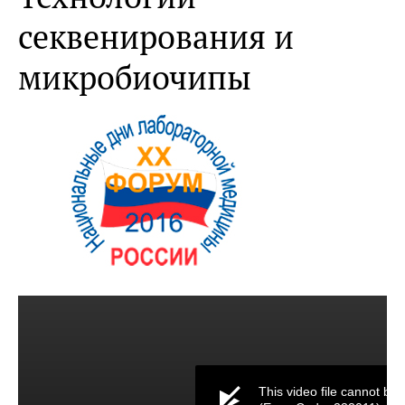
секвенирования и
микробиочипы
This video file cannot be 