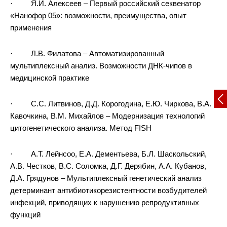
· Я.И. Алексеев – Первый российский секвенатор
«Нанофор 05»: возможности, преимущества, опыт
применения
Применение планарных белковых биочипов в диагностике инфек
· Л.В. Филатова – Автоматизированный
мультиплексный анализ. Возможности ДНК-чипов в
медицинской практике
· С.С. Литвинов, Д.Д. Корогодина, Е.Ю. Чиркова, В.А.
Кавочкина, В.М. Михайлов – Модернизация технологий
цитогенетического анализа. Метод FISH
· А.Т. Лейнсоо, Е.А. Дементьева, Б.Л. Шаскольский,
А.В. Честков, В.С. Соломка, Д.Г. Дерябин, А.А. Кубанов,
Д.А. Грядунов – Мультиплексный генетический анализ
детерминант антибиотикорезистентности возбудителей
инфекций, приводящих к нарушению репродуктивных
функций