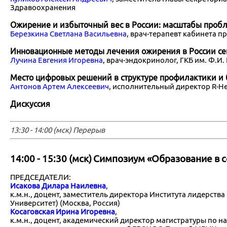
Здравоохранения
Ожирение и избыточный вес в России: масштабы проб
Березкина Светлана Васильевна
, врач-терапевт кабинета 
Инновационные методы лечения ожирения в России се
Лучина Евгения Игоревна
, врач-эндокринолог, ГКБ им. Ф.И
Место цифровых решений в структуре профилактики и
Антонов Артем Алексеевич
, исполнительный директор R-He
Дискуссия
13:30 - 14:00 (мск) Перерыв
14:00 - 15:30 (мск)
Симпозиум «Образование в с
ПРЕДСЕДАТЕЛИ:
Исакова Дилара Наилевна
,
к.м.н., доцент, заместитель директора Института лидерс
Университет) (Москва, Россия)
Косаговская Ирина Игоревна
,
к.м.н., доцент, академический директор магистратуры по