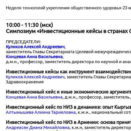
Неделя технологий укрепления общественного здоровья 23 ма
10:00 - 11:30 (мск)
Симпозиум «Инвестиционные кейсы в странах 
ПРЕДСЕДАТЕЛИ:
Куликов Алексей Андреевич
,
заместитель Главы Секретариата Целевой межучрежденче
Концевая Анна Васильевна
,
д.м.н., профессор, заместитель директора по научной и а
Инвестиционные кейсы как инструмент взаимодействи
Куликов Алексей Андреевич
, заместитель Главы Секретар
Здравоохранения
Инвестиционный кейс и иные экономические аргументы
Концевая Анна Васильевна
, д.м.н., профессор, заместите
Инвестиционный кейс по НИЗ в динамике: опыт Кыргыз
Алтымышева Алиина Тариеловна
, к.м.н., национальный с
Инвестиционный кейс по НИЗ в Армении: основа приня
Андреасян Диана Михайловна
, к.м.н, заместитель дирек