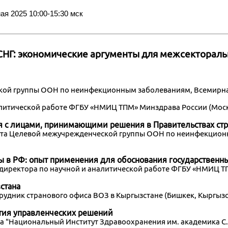
я 2025 10:00-15:30 мск
СНГ: экономические аргументы для межсектораль
ской группы ООН по неинфекционным заболеваниям, Всемирн
налитической работе ФГБУ «НМИЦ ТПМ» Минздрава России (Моск
я с лицами, принимающими решения в Правительствах стр
иата Целевой межучрежденческой группы ООН по неинфекцио
 в РФ: опыт применения для обоснования государственн
ль директора по научной и аналитической работе ФГБУ «НМИЦ Т
стана
отрудник странового офиса ВОЗ в Кыргызстане (Бишкек, Кыргызс
тия управленческих решений
тора "Национальный Институт Здравоохранения им. академика 