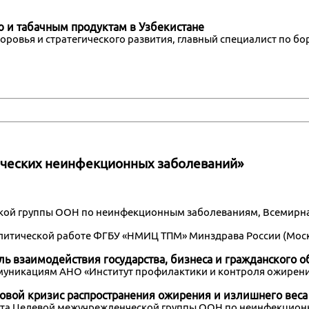
 и табачным продуктам в Узбекистане
 здоровья и стратегического развития, главный специалист по
ических неинфекционных заболеваний»
ской группы ООН по неинфекционным заболеваниям, Всемирн
налитической работе ФГБУ «НМИЦ ТПМ» Минздрава России (Моск
ь взаимодействия государства, бизнеса и гражданского о
муникациям АНО «Институт профилактики и контроля ожирения
овой кризис распространения ожирения и излишнего веса
иата Целевой межучрежденческой группы ООН по неинфекцио