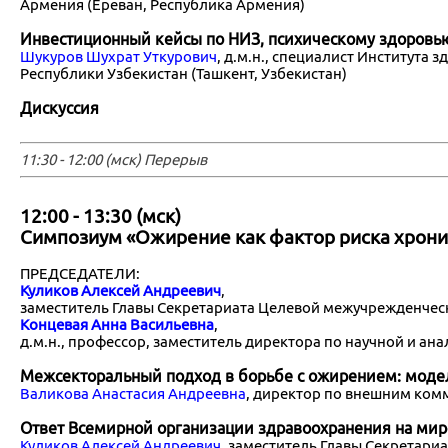
Армения (Ереван, Республика Армения)
Инвестиционный кейсы по НИЗ, психическому здоровью
Шукуров Шухрат Уткурович
, д.м.н., специалист Института
Республики Узбекистан (Ташкент, Узбекистан)
Дискуссия
11:30 - 12:00 (мск) Перерыв
12:00 - 13:30 (мск)
Симпозиум «Ожирение как фактор риска хрон
ПРЕДСЕДАТЕЛИ:
Куликов Алексей Андреевич
,
заместитель Главы Секретариата Целевой межучрежденче
Концевая Анна Васильевна
,
д.м.н., профессор, заместитель директора по научной и а
Межсекторальный подход в борьбе с ожирением: модел
Валикова Анастасия Андреевна
, директор по внешним ком
Ответ Всемирной организации здравоохранения на мир
Куликов Алексей Андреевич
, заместитель Главы Секретар