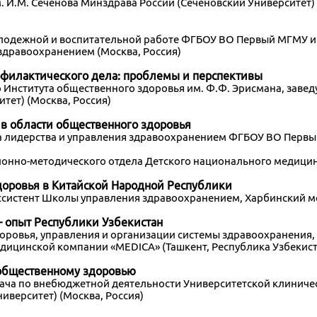
.М. Сеченова Минздрава России (Сеченовский Университет) 
 молодежной и воспитательной работе ФГБОУ ВО Первый МГМУ и
 здравоохранением (Москва, Россия)
офилактического дела: проблемы и перспективы
тор Института общественного здоровья им. Ф.Ф. Эрисмана, з
тет) (Москва, Россия)
в области общественного здоровья
ута лидерства и управления здравоохранением ФГБОУ ВО Перв
ионно-методического отдела Детского национального медицинс
здоровья в Китайской Народной Республики
ассистент Школы управления здравоохранением, Харбинский ме
– опыт Республики Узбекистан
доровья, управления и организации системы здравоохранения
дицинской компании «MEDICA» (Ташкент, Республика Узбекист
 общественному здоровью
врача по внебюджетной деятельности Университетской клини
иверситет) (Москва, Россия)