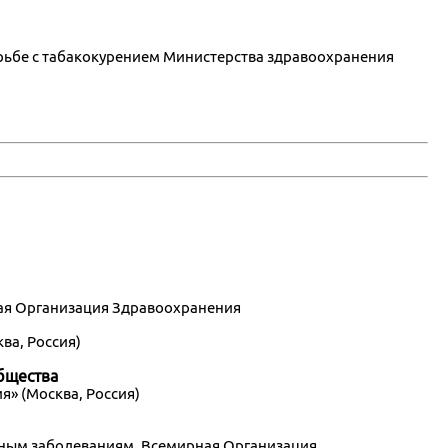
 борьбе с табакокурением Министерства здравоохранения
ая Организация Здравоохранения
ва, Россия)
бщества
» (Москва, Россия)
нным заболеваниям, Всемирная Организация