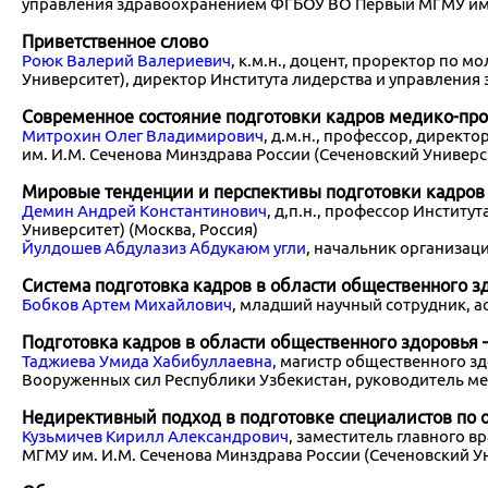
управления здравоохранением ФГБОУ ВО Первый МГМУ им. И
Приветственное слово
Роюк Валерий Валериевич
, к.м.н., доцент, проректор по
Университет), директор Института лидерства и управления
Современное состояние подготовки кадров медико-пр
Митрохин Олег Владимирович
, д.м.н., профессор, дирек
им. И.М. Сеченова Минздрава России (Сеченовский Универси
Мировые тенденции и перспективы подготовки кадров 
Демин Андрей Константинович
, д,п.н., профессор Инстит
Университет) (Москва, Россия)
Йулдошев Абдулазиз Абдукаюм угли
, начальник организац
Система подготовка кадров в области общественного 
Бобков Артем Михайлович
, младший научный сотрудник, 
Подготовка кадров в области общественного здоровья 
Таджиева Умида Хабибуллаевна
, магистр общественного з
Вооруженных сил Республики Узбекистан, руководитель ме
Недирективный подход в подготовке специалистов по
Кузьмичев Кирилл Александрович
, заместитель главного 
МГМУ им. И.М. Сеченова Минздрава России (Сеченовский Ун