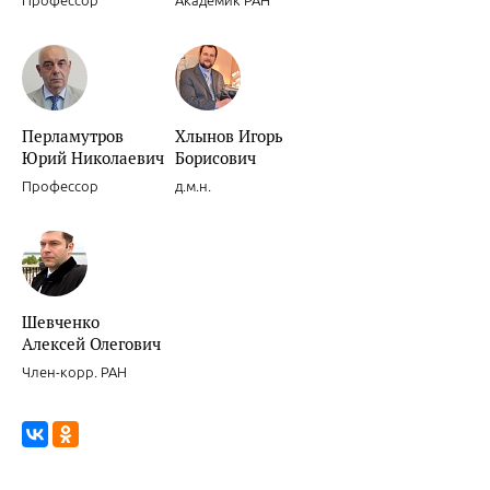
Профессор
Академик РАН
Новости доказательной кардиологии.
Перламутров
Хлынов Игорь
Юрий Николаевич
Борисович
Профессор
д.м.н.
Новости доказательной кардиологии.
Шевченко
Алексей Олегович
Член-корр. РАН
Целесообразность и обоснованность интенсивных режимов прим