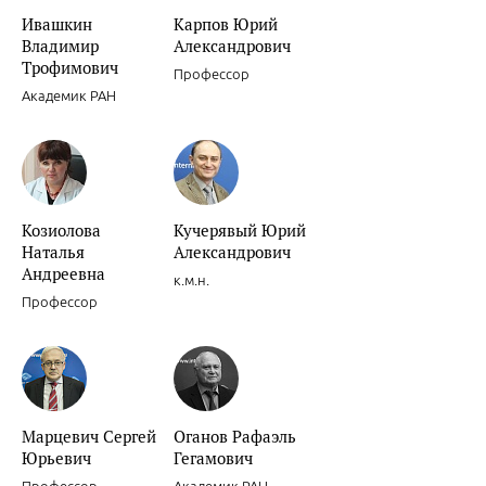
Ивашкин
Карпов Юрий
Роль препаратов для «миокардиальной цитопротекции» в лечени
Владимир
Александрович
женщин.
Трофимович
Профессор
Академик РАН
Сочетанное применение клопидогрела и ингибиторов Н+/К+ АТФа
Козиолова
Кучерявый Юрий
Наталья
Александрович
Андреевна
к.м.н.
Профессор
Ишемическая болезнь сердца.
Марцевич Сергей
Оганов Рафаэль
Юрьевич
Гегамович