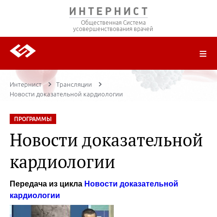
Общественная Система
усовершенствования врачей
О ПРОЕКТЕ
РЕГИСТРАЦИЯ
ВОЙТИ
ТРАНСЛЯЦИИ
ЦИКЛЫ ПЕРЕДАЧ
ЛЕКТОРЫ
ПУБЛИКАЦИИ
МАТЕРИАЛЫ
НОЗОЛОГИЯ
Интернист
Трансляции
Новости доказательной кардиологии
ПРОГРАММЫ
Новости доказательной
кардиологии
Передача из цикла
Новости доказательной
кардиологии