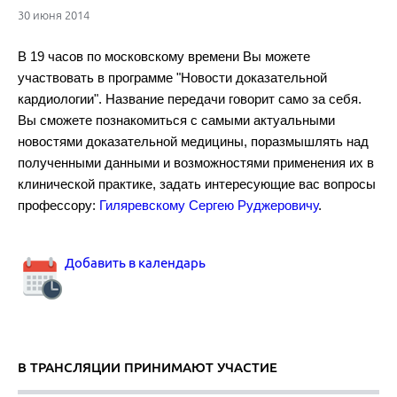
30 июня 2014
В 19 часов по московскому времени Вы можете
участвовать в программе "Новости доказательной
кардиологии". Название передачи говорит само за себя.
Рекомендации по диагностике и лечению тромбоэмболии легочно
Вы сможете познакомиться с самыми актуальными
новостями доказательной медицины, поразмышлять над
полученными данными и возможностями применения их в
клинической практике, задать интересующие вас вопросы
профессору:
Гиляревскому Сергею Руджеровичу
.
Аортальный стеноз.
Добавить в календарь
В ТРАНСЛЯЦИИ ПРИНИМАЮТ УЧАСТИЕ
Комбинированная гиполипидемическая терапия.