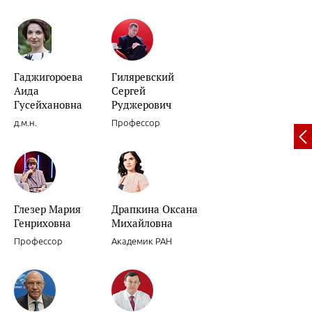
Гаджигороева
Гиляревский
Аида
Сергей
Вариабельность артериального давления.
Гусейхановна
Руджерович
д.м.н.
Профессор
Глезер Мария
Драпкина Оксана
Декомпенсации хронической сердечной недостаточности.
Генриховна
Михайловна
Профессор
Академик РАН