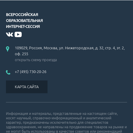
ВСЕРОССИЙСКАЯ
ОБРАЗОВАТЕЛЬНАЯ
ИНТЕРНЕТ-СЕССИЯ
Американские рекомендации по вторичной профилактике ИБС.
109029, Россия, Москва, ул. Нижегородская, д. 32, стр. 4, эт. 2,
оф. 255
открыть схему проезда
+7 (495) 730-20-26
Рекомендации по ведению больных с гипертрофической кардиом
КАРТА САЙТА
Информация и материалы, представленные на настоящем сайте,
носят научный, справочно-информационный и аналитический
характер, предназначены исключительно для специалистов
здравоохранения, не направлены на продвижение товаров на рынке и
Проблемы гиполипидемической терапии.
не могут быть использованы в качестве советов или рекомендаций