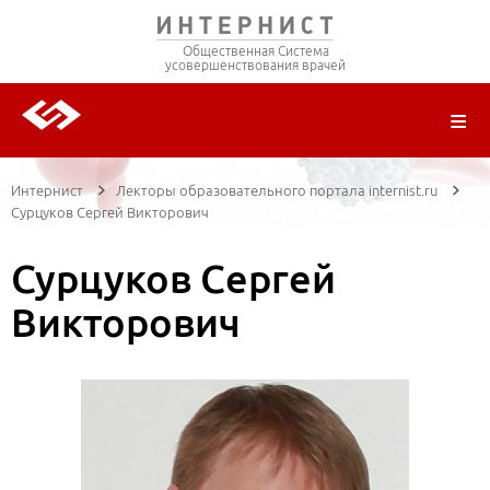
Общественная Система
усовершенствования врачей
О ПРОЕКТЕ
РЕГИСТРАЦИЯ
ВОЙТИ
ТРАНСЛЯЦИИ
ЦИКЛЫ ПЕРЕДАЧ
ЛЕКТОРЫ
ПУБЛИКАЦИИ
МАТЕРИАЛЫ
НОЗОЛОГИЯ
Интернист
Лекторы образовательного портала internist.ru
Сурцуков Сергей Викторович
Сурцуков Сергей
Викторович