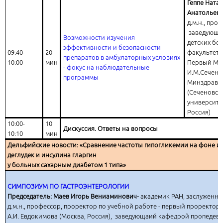
Геппе Ната
Анатольев
д.м.н., про
заведующа
Возможности изучения
детских бо
эффективности и безопасности
09:40-
20
факультета
препаратов в амбулаторных условиях
10:00
мин
Первый МГ
- фокус на наблюдательные
И.М.Сечено
программы
Минздрава
(Сеченовск
университет
Россия)
10:00-
10
Дискуссия. Ответы на вопросы
10:10
мин
Дельфийские новости: «Сравнение частоты гипогликемии на фоне и
деглудек и инсулина гларгин
у больных сахарным диабетом 1 типа»
СИМПОЗИУМ ПО ГАСТРОЭНТЕРОЛОГИИ
Председатель: Маев Игорь Вениаминович-
академик РАН, заслуженны
д.м.н., профессор, проректор по учебной работе - первый проректор
А.И. Евдокимова (Москва, Россия), заведующаий кафедрой пропедев