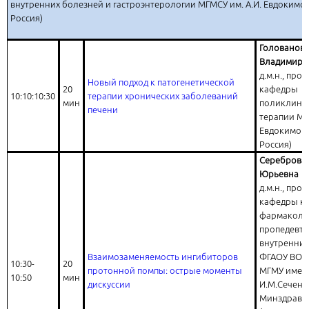
внутренних болезней и гастроэнтерологии МГМСУ им. А.И. Евдокимов
Россия)
Голованова
Владимиро
д.м.н., про
Новый подход к патогенетической
20
кафедры
10:10:10:30
терапии хронических заболеваний
мин
поликлини
печени
терапии МГ
Евдокимова
Россия)
Сереброва 
Юрьевна
д.м.н., про
кафедры к
фармаколо
пропедевт
внутренних
Взаимозаменяемость ингибиторов
ФГАОУ ВО 
10:30-
20
протонной помпы: острые моменты
МГМУ имен
10:50
мин
дискуссии
И.М.Сечено
Минздрава