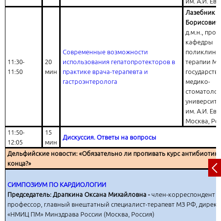
им. А.И. Ев
Лазебник 
Борисович
д.м.н., про
кафедры
Современные возможности
поликлини
11:30-
20
использования гепатопротекторов в
терапии Мо
11:50
мин
практике врача-терапевта и
государств
гастроэнтеролога
медико-
стоматолог
университе
им. А.И. Евд
Москва, Ро
11:50-
15
Дискуссия. Ответы на вопросы
12:05
мин
Дельфийские новости: «Обязательно ли пропивать курс антибиотико
конца?»
СИМПОЗИУМ ПО КАРДИОЛОГИИ
Председатель: Драпкина Оксана Михайловна -
член-корреспондент РАН
профессор, главный внештатный специалист-терапевт МЗ РФ, дирек
«НМИЦ ПМ» Минздрава России (Москва, Россия)