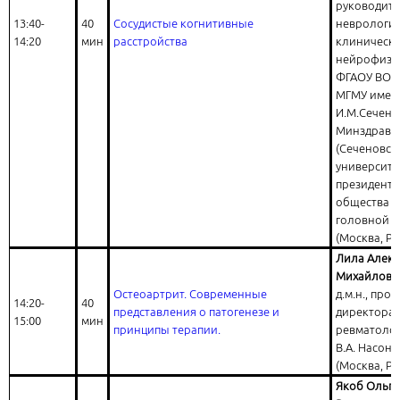
руководите
13:40-
40
Сосудистые когнитивные
неврологии
14:20
мин
расстройства
клиническ
нейрофизи
ФГАОУ ВО 
МГМУ имен
И.М.Сечено
Минздрава
(Сеченовск
университет
президент 
общества п
головной 
(Москва, Ро
Лила Алек
Михайлови
Остеоартрит. Современные
д.м.н., проф
14:20-
40
представления о патогенезе и
директора
15:00
мин
принципы терапии.
ревматоло
В.А. Насон
(Москва, Ро
Якоб Ольга