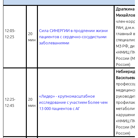
Драпкина 
Михайловн
член-корре
РАН, д.м.н.
12:05-
Сила СИНЕРГИИ в продлении жизни
20
главный в
12:25
пациентов с сердечно-сосудистыми
мин
специалист
заболеваниями
МЗ РФ, дир
«НМИЦ ПМ»
России (Мо
Россия)
Небиеридз
Васильеви
профессор,
медицински
«Лидер» - крупномасштабное
руководите
12:25-
20
исследование с участием более чем
профилакт
12:45
мин
13 000 пациентов с АГ
метаболич
нарушений
«НМИЦ ПМ»
России (Мо
Россия)