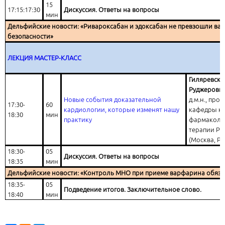
15
17:15:17:30
Дискуссия. Ответы на вопросы
мин
Дельфийские новости: «Ривароксабан и эдоксабан не превзошли ва
безопасности»
ЛЕКЦИЯ МАСТЕР-КЛАСС
Гиляревски
Руджерови
Новые события доказательной
д.м.н., про
17:30-
60
кардиологии, которые изменят нашу
кафедры к
18:30
мин
практику
фармаколо
терапии Р
(Москва, Ро
18:30-
05
Дискуссия. Ответы на вопросы
18:35
мин
Дельфийские новости: «Контроль МНО при приеме варфарина обяза
18:35-
05
Подведение итогов. Заключительное слово.
18:40
мин