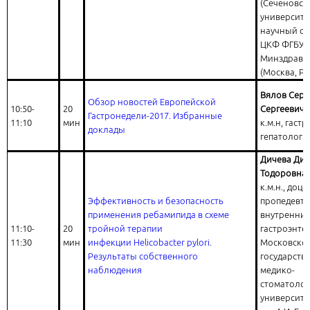
(Сеченовск
университе
научный со
ЦКФ ФГБУ 
Минздрава
(Москва, Ро
Вялов Серг
Обзор новостей Европейской
10:50-
20
Сергеевич
Гастронедели-2017. Избранные
11:10
мин
к.м.н, гаст
доклады
гепатолог
Дичева Ди
Тодоровна
к.м.н., доц
Эффективность и безопасность
пропедевт
применения ребамипида в схеме
внутренних
11:10-
20
тройной терапии
гастроэнте
11:30
мин
инфекции Helicobacter pylori.
Московско
Результаты собственного
государств
наблюдения
медико-
стоматолог
университе