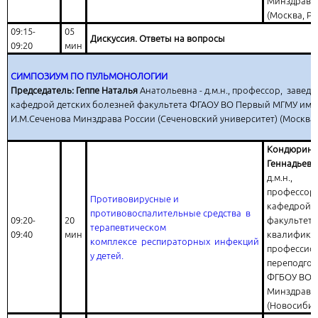
Минздрава
(Москва, Ро
09:15-
05
Дискуссия. Ответы на вопросы
09:20
мин
СИМПОЗИУМ ПО ПУЛЬМОНОЛОГИИ
Председатель: Геппе Наталья
Анатольевна - д.м.н., профессор, завед
кафедрой детских болезней факультета ФГАОУ ВО Первый МГМУ име
И.М.Сеченова Минздрава России (Сеченовский университет) (Москва,
Кондюрина
Геннадьевн
д.м.н.,
профессор,
Противовирусные и
кафедрой 
противовоспалительные средства в
09:20-
20
факультет
терапевтическом
09:40
мин
квалифика
комплексе респираторных инфекций
профессио
у детей.
переподгот
ФГБОУ ВО 
Минздрава
(Новосибир