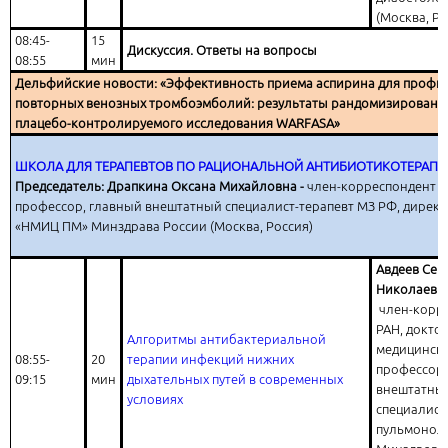
(Москва, Ро
08:45-
15
Дискуссия. Ответы на вопросы
08:55
мин
Дельфийские новости: «Эффективность приема аспирина для профи
повторных венозных тромбоэмболий: результаты рандомизированн
плацебо-контролируемого исследования WARFASA»
ШКОЛА ДЛЯ ТЕРАПЕВТОВ ПО РАЦИОНАЛЬНОЙ АНТИБИОТИКОТЕРАПИ
Председатель: Драпкина Оксана Михайловна -
член-корреспондент РАН
профессор, главный внештатный специалист-терапевт МЗ РФ, дирек
«НМИЦ ПМ» Минздрава России (Москва, Россия)
Авдеев Сер
Николаеви
член-корр
РАН, докто
Алгоритмы антибактериальной
медицински
08:55-
20
терапии инфекций нижних
профессор,
09:15
мин
дыхательных путей в современных
внештатны
условиях
специалист
пульмонол