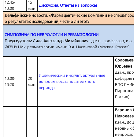
12:45-
15
Дискуссия. Ответы на вопросы
13:00
мин
Дельфийские новости: «Фармацевтические компании не спешат соо
о результатах исследований, честно ли это?»
СИМПОЗИУМ ПО НЕВРОЛОГИИ И РЕВМАТОЛОГИИ
Председатель: Лила Александр Михайлович -
д.м.н., профессор, и.о. 
ФГБНУ НИИ ревматологии имени В.А. Насоновой (Москва, Россия)
Соловьева
Юрьевна
д.м.н., про
Ишемический инсульт: актуальные
13:00-
20
кафедры н
вопросы восстановительного
13:20
мин
ВПО РНИМУ 
периода
Пирогова (
Россия)
Баринов Ал
Николаеви
к.м.н., доц
нервных бо
нейрохирур