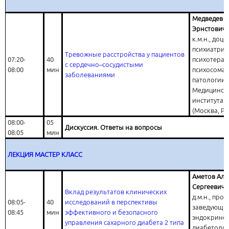
Медведев 
Эрнстович
к.м.н., доц
психиатрии
Тревожные расстройства у пациентов
07:20-
40
психотерап
с сердечно–сосудистыми
08:00
мин
психосомат
заболеваниями
патологии
Медицинск
института 
(Москва, Ро
08:00-
05
Дискуссия. Ответы на вопросы
08:05
мин
ЛЕКЦИЯ МАСТЕР КЛАСС
Аметов Але
Сергеевич
Вклад результатов клинических
д.м.н., про
08:05-
40
исследований в перспективы
заведующи
08:45
мин
эффективного и безопасного
эндокрино
управления сахарного диабета 2 типа
диабетоло