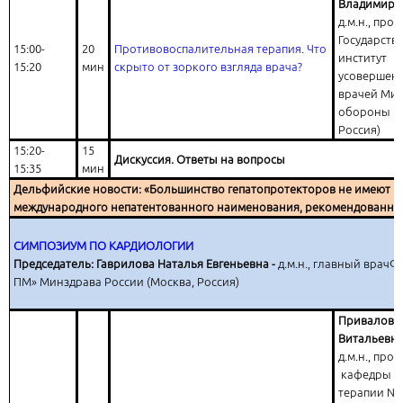
Владимиро
д.м.н., про
Государств
15:00-
20
Противовоспалительная терапия. Что
институт
15:20
мин
скрыто от зоркого взгляда врача?
усовершен
врачей Мин
обороны РФ
Россия)
15:20-
15
Дискуссия. Ответы на вопросы
15:35
мин
Дельфийские новости: «Большинство гепатопротекторов не имеют
международного непатентованного наименования, рекомендованно
СИМПОЗИУМ ПО КАРДИОЛОГИИ
Председатель: Гаврилова Наталья Евгеньевна -
д.м.н., главный врач
ПМ» Минздрава России (Москва, Россия)
Привалова
Витальевн
д.м.н., про
кафедры г
терапии № 