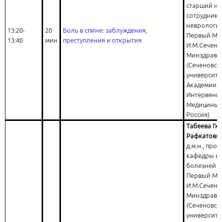
старший н
сотрудник
неврологи
13:20-
20
Боль в спине: заблуждения,
Первый МГ
13:40
мин
преступления и открытия
И.М.Сечено
Минздрава
(Сеченовск
университе
Академии
Интервенц
Медицины (
Россия)
Табеева Гю
Рафкатовн
д.м.н., про
кафедры н
болезней 
Первый МГ
И.М.Сечено
Минздрава
(Сеченовск
университет