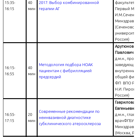
15:35-
40
2017: Выбор комбинированной
факультета
16:15
мин
терапии АГ
Первый МГ
И.М.Сечено
Минздрава
(Сеченовск
университет
Россия)
Арутюнов Г
Павлович
д.м.н., про
Методология подбора НОАК
заведующи
16:15-
40
пациентам с фибрилляцией
внутренних
16:55
мин
предсердий
общей физ
ФП ВПО РН
Н.И. Пирого
Россия)
Гаврилова 
Евгеньевна
Современные рекомендации по
16:55-
20
д.м.н., гла
неинвазивной диагностике
17:15
мин
врачФГБУ 
субклинического атеросклероза
Минздрава
(Москва, Ро