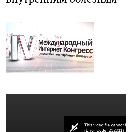
This video file cannot be 
(Error Code: 232011)