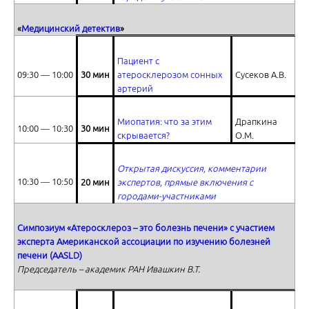
«
Медицинский детектив
»
Пациент с
09:30 ― 10:00
3
0 мин
атеросклерозом сонных
Сусеков А.В.
Ситуация по ОРИ в ряде стран мира в 2014 - 2015 гг.
артерий
Миопатия: что за этим
Драпкина
10:00 ― 10:30
30 мин
скрывается?
О.М.
Открытая дискуссия, комментарии
10:30 ― 10:50
20 мин
экспертов, прямые включения с
городами-участниками
Доказательная медицина в вирусологической лаборатории: от эк
практике
Симпозиум «Атеросклероз – это болезнь печени» с участием
эксперта Американской ассоциации по изучению болезней
печени (AASLD)
Председатель – академик РАН Ивашкин В.Т.