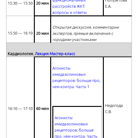
функциональных
Полуэктова
15:30 ― 15:50
20 мин
расстройств ЖКТ:
Е.А.
вопросы и ответы
Открытая дискуссия, комментарии
15:50 ― 16:10
20 мин
экспертов, прямые включения с
Экспертный Совет по внедрению в практику терапевтического Ал
городами-участниками
боли. Часть 2
Кардиология.
Лекция Мастер-класс
Агонисты
имидазолиновых
рецепторов: больше про,
чем контра
. Часть 1
Современные лечебно-диагностичекие подходы при синдроме асци
Недогода
16:10 ― 17:10
60 мин
С.В.
Агонисты
имидазолиновых
рецепторов: больше
про, чем контра
. Часть