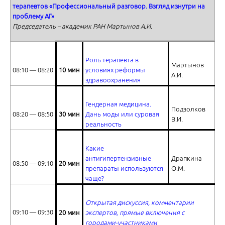
терапевтов «Профессиональный разговор. Взгляд изнутри на
проблему АГ»
Председатель – академик РАН Мартынов А.И.
Атеросклероз и печень
Роль терапевта в
Мартынов
08:10 ― 08:20
10 мин
условиях реформы
А.И.
здравоохранения
Гендерная медицина.
Подзолков
08:20 ― 08:50
30 мин
Дань моды или суровая
В.И.
реальность
Diagnosis and Management of Nonalcoholic Steatohepatitis
Какие
антигипертензивные
Драпкина
08:50 ― 09:10
20 мин
препараты используются
О.М.
чаще?
Открытая дискуссия, комментарии
Дискуссия, ответы на вопросы
09:10 ― 09:30
20 мин
экспертов, прямые включения с
городами-участниками