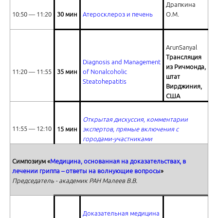
Драпкина
Промежуточные результаты клинического исследования АРБИТР
10:50 ― 11:20
3
0
мин
Атеросклероз и печень
О.М.
ArunSanyal
Трансляция
Diagnosis and Management
из Ричмонда,
11:20 ― 11:55
3
5
мин
of Nonalcoholic
штат
Steatohepatitis
Вирджиния,
Ответы на вопросы
США
Открытая дискуссия, комментарии
11:55 ― 12:10
15 мин
экспертов, прямые включения с
городами-участниками
Симпозиум «
Медицина, основанная на доказательствах, в
Сочетанные формы функциональных расстройств органов пищев
лечении гриппа – ответы на волнующие вопросы
»
Председатель - академик РАН Малеев В.В.
Доказательная медицина