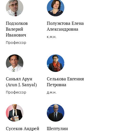
Подзолков
Полуэктова Елена
Валерий
Александровна
Иванович
к.м.н.
Профессор
Саньял Арун
Селькова Евгения
(Arun J. Sanyal)
Петровна
Профессор
д.м.н.
Сусеков Андрей
Шептулин