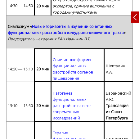
14:30 ― 14:50
20 мин
экспертов, прямые включения с
городами-участниками
Симпозиум «
Новые горизонты в изучении сочетанных
Агонисты имидазолиновых рецепторов: больше про, чем контра. Ч
функциональных расстройств желудочно-кишечного тракта
»
Председатель – академик РАН Ивашкин В.Т.
Сочетанные формы
функциональных
Шептулин
14:50 ― 15:10
20 мин
расстройств органов
А.А.
Агонисты имидазолиновых рецепторов: больше про, чем контра. Ч
пищеварения
Патогенез
Барановский
функциональных
А.Ю.
15:10 ― 15:30
20 мин
расстройств в свете
Трансляция
современных
из Санкт-
исследований
Петербурга
Ответы на вопросы
Терапия