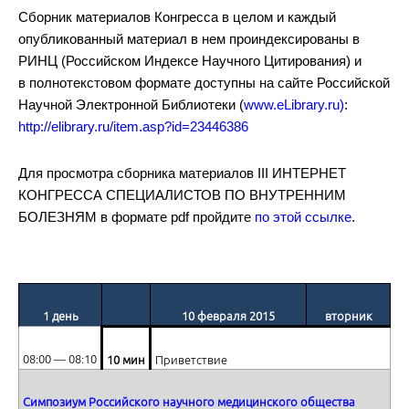
Сборник материалов Конгресса в целом и каждый
опубликованный материал в нем проиндексированы в
Пациент с атеросклерозом сонных артерий
РИНЦ (Российском Индексе Научного Цитирования) и
в полнотекстовом формате доступны на сайте Российской
Научной Электронной Библиотеки (
www.eLibrary.ru)
:
http://elibrary.ru/item.asp?id=23446386
Для просмотра сборника материалов III ИНТЕРНЕТ
КОНГРЕССА СПЕЦИАЛИСТОВ ПО ВНУТРЕННИМ
Миопатия: что за этим скрывается?
БОЛЕЗНЯМ в формате pdf пройдите
по этой ссылке
.
1 день
10 февраля 201
5
вторник
Дискуссия, ответы на вопросы
08:00 ― 08:10
10 мин
Приветствие
Симпозиум Российского научного медицинского общества