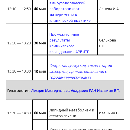
в вирусологической
12:10 ― 12:50
40 мин
лаборатории: от
Ленева И.А.
эксперимента к
Ответы на вопросы
клинической практике
Промежуточные
результаты
Селькова
12:50 ― 13:20
30 мин
клинического
Е.П.
исследования АРБИТР
Патогенез функциональных расстройств в свете современных ис
Открытая дискуссия, комментарии
13:20 ― 13:30
1
0 мин
экспертов, прямые включения с
городами-участниками
Гепатология.
Лекция Мастер-класс. Академик РАН Ивашкин В.Т.
Терапия функциональных расстройств ЖКТ: вопросы и ответы
Липидный метаболизм и
13:30 ― 14:30
60 мин
Ивашкин В.Т.
стеатоз печени
Открытая дискуссия, комментарии