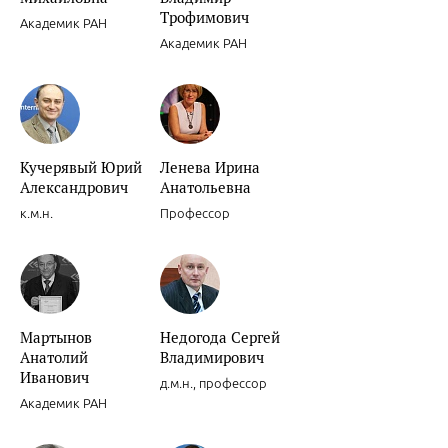
Трофимович
Академик РАН
Академик РАН
Кучерявый Юрий
Ленева Ирина
Александрович
Анатольевна
к.м.н.
Профессор
Мартынов
Недогода Сергей
Анатолий
Владимирович
Иванович
д.м.н., профессор
Академик РАН