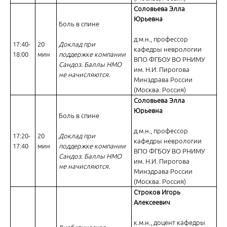
Соловьева Элла
Юрьевна
Боль в спине
д.м.н., профессор
17:40-
20
Доклад при
кафедры неврологии
18:00
мин
поддержке компании
ВПО ФГБОУ ВО РНИМУ
Сандоз. Баллы НМО
им. Н.И. Пирогова
не начисляются.
Минздрава России
(Москва. Россия)
Соловьева Элла
Юрьевна
Боль в спине
д.м.н., профессор
17:20-
20
Доклад при
кафедры неврологии
17:40
мин
поддержке компании
ВПО ФГБОУ ВО РНИМУ
Сандоз. Баллы НМО
им. Н.И. Пирогова
не начисляются.
Минздрава России
(Москва. Россия)
Строков Игорь
Алексеевич
к.м.н., доцент кафедры