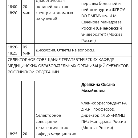
Диабетическая
нервных болезней и
18:00-
20
полинейропатия –
нейрохирургии ФГБОУ
18:20
мин
спектр автономных
ВО ПМГМУ им. И.М.
нарушений
Сеченова Минздрава
России (Сеченовский
университет) (Москва,
Россия)
18:20-
05
Дискуссия. Ответы на вопросы.
18:25
мин
СЕЛЕКТОРНОЕ СОВЕЩАНИЕ ТЕРАПЕВТИЧЕСКИХ КАФЕДР
МЕДИЦИНСКИХ ОБРАЗОВАТЕЛЬНЫХ ОРГАНИЗАЦИЙ СУБЪЕКТОВ
РОССИЙСКОЙ ФЕДЕРАЦИИ
Драпкина Оксана
Михайловна
член-корреспондент РАН
д.м.н., профессор,
Селекторное
директор ФГБУ «НМИЦ
совещание
ПМ» Минздрава России
терапевтических
(Москва, Россия)
18:25-
20
кафедр медицинских