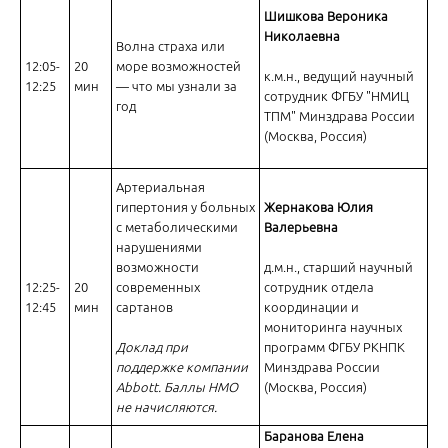
Шишкова Вероника
Николаевна
Волна страха или
12:05-
20
море возможностей
к.м.н., ведущий научный
12:25
мин
— что мы узнали за
сотрудник ФГБУ "НМИЦ
год
От патогенеза к практическим аспектам ведения больного ГЭРБ
ТПМ" Минздрава России
(Москва, Россия)
Артериальная
гипертония у больных
Жернакова Юлия
с метаболическими
Валерьевна
нарушениями
возможности
д.м.н., старший научный
ГБН и мигрень: диагностика и купирование приступов
12:25-
20
современных
сотрудник отдела
12:45
мин
сартанов
координации и
мониторинга научных
Доклад при
программ ФГБУ РКНПК
поддержке компании
Минздрава России
Abbott. Баллы НМО
(Москва, Россия)
не начисляются.
Боль в спине
Баранова Елена