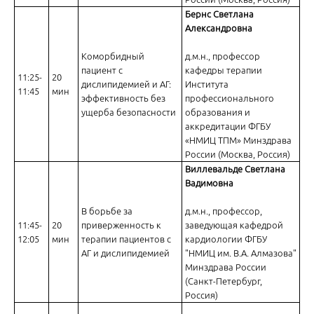
Бернс Светлана
Александровна
Механизмы формирования бактериального суперинфицирования
инфекциях, адекватная терапия
Коморбидный
д.м.н., профессор
пациент с
кафедры терапии
11:25-
20
дислипидемией и АГ:
Института
11:45
мин
эффективность без
профессионального
ущерба безопасности
образования и
аккредитации ФГБУ
«НМИЦ ТПМ» Минздрава
России (Москва, Россия)
COVID-19. От правильного понимания к эффективному лечению
Виллевальде Светлана
Вадимовна
В борьбе за
д.м.н., профессор,
11:45-
20
приверженность к
заведующая кафедрой
12:05
мин
терапии пациентов с
кардиологии ФГБУ
АГ и дислипидемией
"НМИЦ им. В.А. Алмазова"
Минздрава России
Аллергический ринит во время пандемии: современные подходы 
(Санкт-Петербург,
Россия)