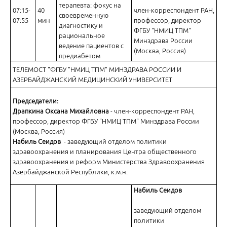
терапевта: фокус на
07:15-
40
член-корреспондент РАН,
своевременную
07:55
мин
профессор, директор
диагностику и
ФГБУ "НМИЦ ТПМ"
рациональное
Минздрава России
ведение пациентов с
(Москва, Россия)
предиабетом
ТЕЛЕМОСТ "ФГБУ "НМИЦ ТПМ" МИНЗДРАВА РОССИИ И
Базисная терапия ХОБЛ: место двойных бронхолитиков
АЗЕРБАЙДЖАНСКИЙ МЕДИЦИНСКИЙ УНИВЕРСИТЕТ
Председатели:
Драпкина Оксана Михайловна
- член-корреспондент РАН,
профессор, директор ФГБУ "НМИЦ ТПМ" Минздрава России
(Москва, Россия)
Набиль Сеидов
- заведующий отделом политики
здравоохранения и планирования Центра общественного
Острый средний отит у детей
здравоохранения и реформ Министерства Здравоохранения
Азербайджанской Республики, к.м.н.
Набиль Сеидов
заведующий отделом
политики