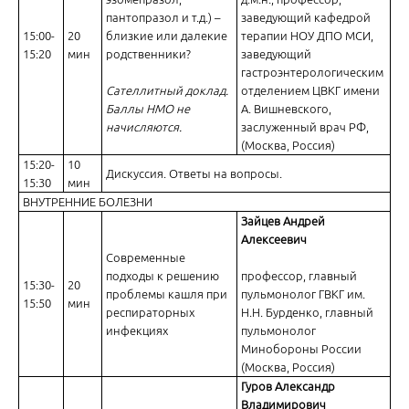
пантопразол и т.д.) –
заведующий кафедрой
15:00-
20
близкие или далекие
терапии НОУ ДПО МСИ,
15:20
мин
родственники?
заведующий
гастроэнтерологическим
Сателлитный доклад.
отделением ЦВКГ имени
Баллы НМО не
А. Вишневского,
начисляются.
заслуженный врач РФ,
(Москва, Россия)
15:20-
10
Дискуссия. Ответы на вопросы.
15:30
мин
ВНУТРЕННИЕ БОЛЕЗНИ
Зайцев Андрей
Алексеевич
Современные
подходы к решению
профессор, главный
15:30-
20
проблемы кашля при
пульмонолог ГВКГ им.
15:50
мин
респираторных
Н.Н. Бурденко, главный
инфекциях
пульмонолог
Минобороны России
(Москва, Россия)
Гуров Александр
Владимирович