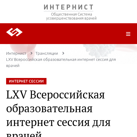
Общественная Система
усовершенствования врачей
О ПРОЕКТЕ
РЕГИСТРАЦИЯ
ВОЙТИ
ТРАНСЛЯЦИИ
ЦИКЛЫ ПЕРЕДАЧ
ЛЕКТОРЫ
ПУБЛИКАЦИИ
МАТЕРИАЛЫ
НОЗОЛОГИЯ
Интернист
Трансляции
LXV Всероссийская образовательная интернет сессия для
врачей
ИНТЕРНЕТ СЕССИИ
LXV Всероссийская
образовательная
интернет сессия для
врачей