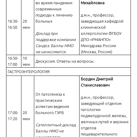
во время пандемии:
Михайловна
современные
подходы к лечению
д.м.н., профессор,
16:30-
20
больных
заведующая кафедрой
16:50
мин
клинической
Доклад при
аллергологии ФГБОУ
поддержке компании
ДПО «РМАНПО»
Сандоз. Баллы НМО
Минздрава России
не начисляются.
(Москва, Россия)
16:50-
10
Дискуссия. Ответы на вопросы.
17:00
мин
ГАСТРОЭНТЕРОЛОГИЯ
Бордин Дмитрий
Станиславович
От патогенеза к
д.м.н., профессор,
практическим
заведующий отделом
аспектам ведения
патологии
17:00-
20
больного ГЭРБ
поджелудочной железы,
17:20
мин
желчных путей и верхних
Сателлитный доклад.
отделов
Баллы НМО не
пищеварительного
начисляются.