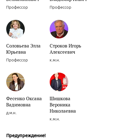
Профессор
Профессор
Соловьева Элла
Строков Игорь
Юрьевна
Алексеевич
Профессор
к.м.н.
Фесенко Оксана
Шишкова
Вадимовна
Вероника
Николаевна
д.м.н.
к.м.н.
Предупреждение!