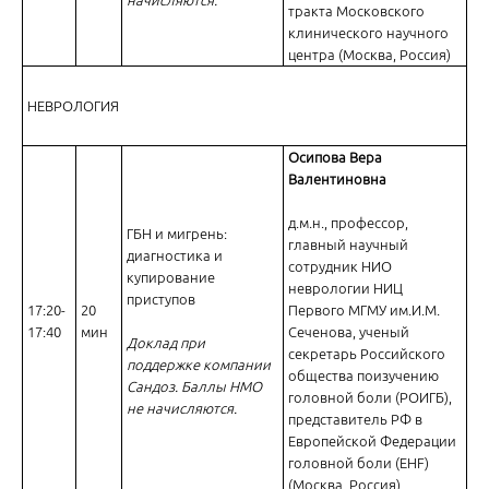
тракта Московского
клинического научного
центра (Москва, Россия)
НЕВРОЛОГИЯ
Осипова Вера
Валентиновна
д.м.н., профессор,
ГБН и мигрень:
главный научный
диагностика и
сотрудник НИО
купирование
неврологии НИЦ
приступов
17:20-
20
Первого МГМУ им.И.М.
17:40
мин
Сеченова, ученый
Доклад при
секретарь Российского
поддержке компании
общества поизучению
Сандоз. Баллы НМО
головной боли (РОИГБ),
не начисляются.
представитель РФ в
Европейской Федерации
головной боли (EHF)
(Москва, Россия)