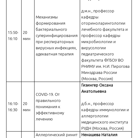
д.м.н., профессор
Механизмы
кафедры
формирования
оториноларингологии
бактериального
лечебного факультета и
15:50-
20
суперинфицирования
профессор кафедры
16:10
мин
при респираторных
микробиологии и
вирусных инфекциях,
вирусологии
адекватная терапия
педиатрического
факультета ФГБОУ ВО
РНИМУ им. Н.И. Пирогова
Минздрава России
(Москва, Россия)
Гизингер Оксана
Анатольевна
COVID-19. От
правильного
16:10-
20
д.б.н., профессор
понимания к
16:30
мин
кафедры иммунологии и
эффективному
аллергологии
лечению
медицинского института
РУДН (Москва, Россия)
Аллергический ринит
Ненашева Наталия