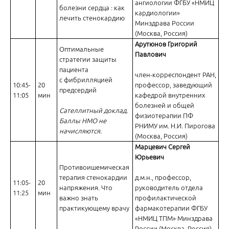
ангиологии ФГБУ «НМИЦ
болезни сердца : как
Дискуссия клинициста и фармаколога по вопросам ведения паци
кардиологии»
лечить стенокардию
Минздрава России
(Москва, Россия)
Арутюнов Григорий
Оптимальные
Павлович
стратегии защиты
пациента
член-корреспондент РАН,
с фибрилляцией
10:45-
20
профессор, заведующий
предсердий
ИПП (рабепразол, омепразол, эзомепразол, пантопразол и т.д.) –
11:05
мин
кафедрой внутренних
болезней и общей
Сателлитный доклад.
физиотерапии ПФ
Баллы НМО не
РНИМУ им. Н.И. Пирогова
начисляются.
(Москва, Россия)
Марцевич Сергей
Юрьевич
Противоишемическая
Современные подходы к решению проблемы кашля при респират
терапия стенокардии
д.м.н., профессор,
11:05-
20
напряжения. Что
руководитель отдела
11:25
мин
важно знать
профилактической
практикующему врачу
фармакотерапии ФГБУ
«НМИЦ ТПМ» Минздрава
России (Москва, Россия)