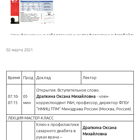
Неинфекционные заболевания и их профилактика в Азербайджан
02 марта 2021
Время
Прод
Доклад
Лектор
Пути оптимизации лечения пациентов с сердечной недостаточно
Открытие. Вступительное слово.
07:10-
05
Драпкина Оксана Михайловна
- член-
07:15
мин
корреспондент РАН, профессор, директор ФГБУ
"НМИЦ ТПМ" Минздрава России (Москва, Россия)
ЛЕКЦИЯ МАСТЕР-КЛАСС
Ключ к профилактике
Драпкина Оксана
сахарного диабета в
Михайловна
Особенности антибактериальной терапии в период пандемии COV
руках врача –