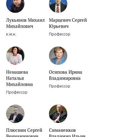
Лукьянов Михаил
Марцевич Сергей
Михайлович
Юрьевич
к.м.н.
Профессор
Ненашева
Осипова Ирина
Наталья
Владимировна
Михайловна
Профессор
Профессор
Плюснин Сергей
Симаненков
Вениаминович
Владимир Ильич