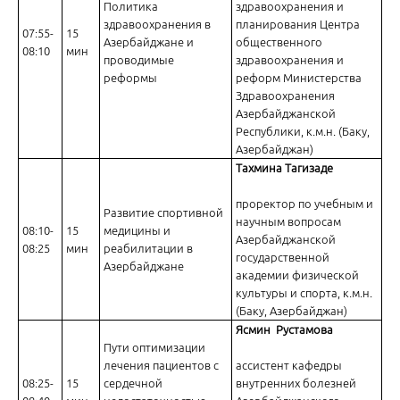
Политика
здравоохранения и
Российские рекомендации по стабильной ишемической болезни се
здравоохранения в
планирования Центра
07:55-
15
Азербайджане и
общественного
08:10
мин
проводимые
здравоохранения и
реформы
реформ Министерства
Здравоохранения
Азербайджанской
Республики, к.м.н. (Баку,
Азербайджан)
Оптимальные стратегии защиты пациента с фибрилляцией предс
Тахмина Тагизаде
проректор по учебным и
Развитие спортивной
научным вопросам
08:10-
15
медицины и
Азербайджанской
08:25
мин
реабилитации в
государственной
Азербайджане
академии физической
культуры и спорта, к.м.н.
Противоишемическая терапия стенокардии напряжения. Что важн
(Баку, Азербайджан)
Ясмин Рустамова
Пути оптимизации
лечения пациентов с
ассистент кафедры
08:25-
15
сердечной
внутренних болезней