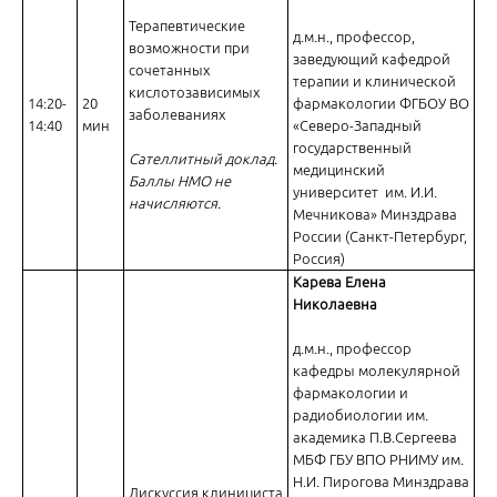
Терапевтические
д.м.н., профессор,
возможности при
заведующий кафедрой
сочетанных
терапии и клинической
кислотозависимых
14:20-
20
фармакологии ФГБОУ ВО
заболеваниях
14:40
мин
«Северо-Западный
государственный
Сателлитный доклад.
медицинский
Баллы НМО не
университет им. И.И.
начисляются.
Мечникова» Минздрава
России (Санкт-Петербург,
Россия)
Карева Елена
Николаевна
д.м.н., профессор
кафедры молекулярной
фармакологии и
радиобиологии им.
академика П.В.Сергеева
МБФ ГБУ ВПО РНИМУ им.
Н.И. Пирогова Минздрава
Дискуссия клинициста