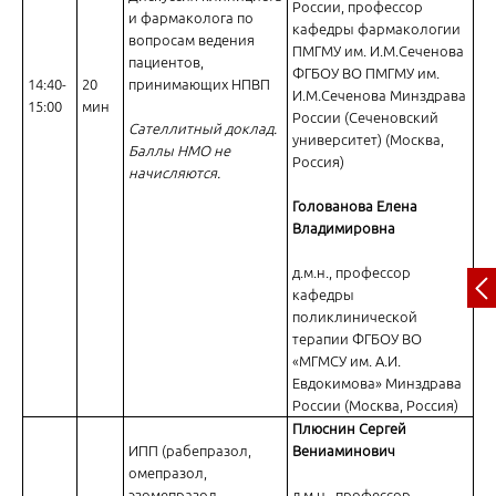
России, профессор
и фармаколога по
кафедры фармакологии
вопросам ведения
ПМГМУ им. И.М.Сеченова
пациентов,
ФГБОУ ВО ПМГМУ им.
14:40-
20
принимающих НПВП
И.М.Сеченова Минздрава
15:00
мин
России (Сеченовский
Сателлитный доклад.
университет) (Москва,
Баллы НМО не
Россия)
начисляются.
Голованова Елена
Владимировна
д.м.н., профессор
кафедры
поликлинической
терапии ФГБОУ ВО
«МГМСУ им. А.И.
Евдокимова» Минздрава
России (Москва, Россия)
Плюснин Сергей
ИПП (рабепразол,
Вениаминович
омепразол,
эзомепразол,
д.м.н., профессор,