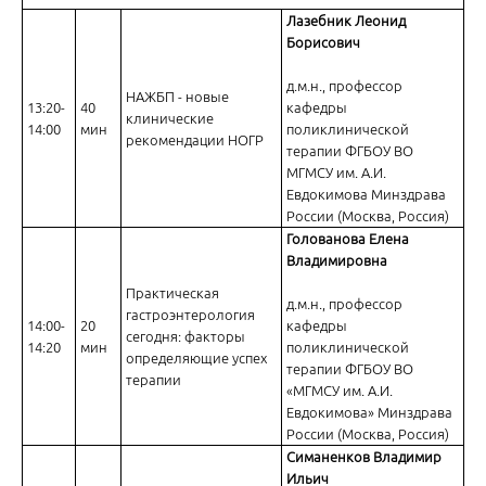
Лазебник Леонид
Борисович
д.м.н., профессор
НАЖБП - новые
13:20-
40
кафедры
клинические
14:00
мин
поликлинической
рекомендации НОГР
терапии ФГБОУ ВО
МГМСУ им. А.И.
Евдокимова Минздрава
России (Москва, Россия)
Голованова Елена
Владимировна
Практическая
д.м.н., профессор
гастроэнтерология
14:00-
20
кафедры
сегодня: факторы
14:20
мин
поликлинической
определяющие успех
терапии ФГБОУ ВО
терапии
«МГМСУ им. А.И.
Евдокимова» Минздрава
России (Москва, Россия)
Симаненков Владимир
Ильич