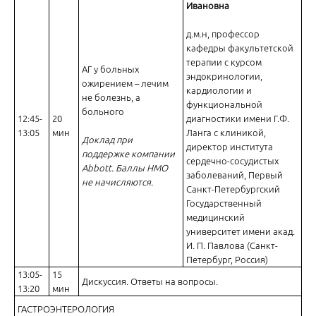
Ивановна
д.м.н, профессор
кафедры факультетской
терапии с курсом
АГ у больных
эндокринологии,
ожирением – лечим
кардиологии и
не болезнь, а
Диабетическая полинейропатия – спектр автономных нарушений
функциональной
больного
12:45-
20
диагностики имени Г.Ф.
13:05
мин
Ланга с клиникой,
Доклад при
директор института
поддержке компании
сердечно-сосудистых
Abbott. Баллы НМО
заболеваний, Первый
не начисляются.
Санкт-Петербургский
Государственный
Селекторное совещание терапевтических кафедр медицинских о
медицинский
субъектов Российской Федерации
университет имени акад.
И. П. Павлова (Санкт-
Петербург, Россия)
13:05-
15
Дискуссия. Ответы на вопросы.
13:20
мин
ГАСТРОЭНТЕРОЛОГИЯ