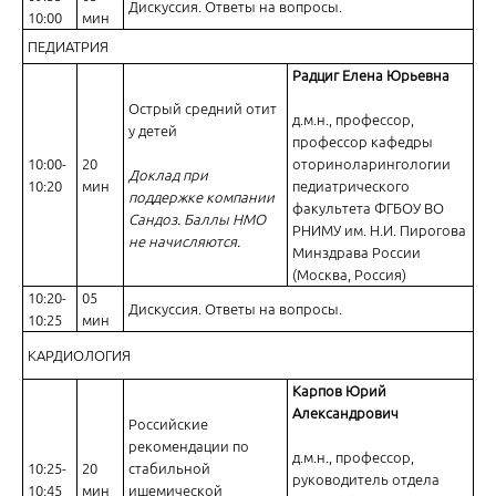
Дискуссия. Ответы на вопросы.
10:00
мин
ПЕДИАТРИЯ
Радциг Елена Юрьевна
Острый средний отит
д.м.н., профессор,
у детей
профессор кафедры
Практическая гастроэнтерология сегодня: факторы определяющие
10:00-
20
оториноларингологии
Доклад при
10:20
мин
педиатрического
поддержке компании
факультета ФГБОУ ВО
Сандоз. Баллы НМО
РНИМУ им. Н.И. Пирогова
не начисляются.
Минздрава России
(Москва, Россия)
10:20-
05
Дискуссия. Ответы на вопросы.
10:25
мин
Терапевтические возможности при сочетанных кислотозависимых
КАРДИОЛОГИЯ
Карпов Юрий
Александрович
Российские
рекомендации по
д.м.н., профессор,
10:25-
20
стабильной
руководитель отдела
10:45
мин
ишемической