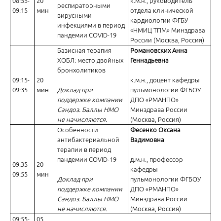
08:55-
20
к.м.н., руководитель
респираторными
09:15
мин
отдела клинической
вирусными
кардиологии ФГБУ
инфекциями в период
«НМИЦ ТПМ» Минздрава
пандемии COVID-19
России (Москва, Россия)
Артериальная гипертония у больных с метаболическими наруше
Базисная терапия
Романовских Анна
сартанов
ХОБЛ: место двойных
Геннадьевна
бронхолитиков
09:15-
20
к.м.н., доцент кафедры
09:35
мин
Доклад при
пульмонологии ФГБОУ
поддержке компании
ДПО «РМАНПО»
Сандоз. Баллы НМО
Минздрава России
не начисляются.
(Москва, Россия)
Особенности
Фесенко Оксана
АГ у больных ожирением – лечим не болезнь, а больного
антибактериальной
Вадимовна
терапии в период
пандемии COVID-19
д.м.н., профессор
09:35-
20
кафедры
09:55
мин
Доклад при
пульмонологии ФГБОУ
поддержке компании
ДПО «РМАНПО»
Сандоз. Баллы НМО
Минздрава России
не начисляются.
(Москва, Россия)
НАЖБП - новые клинические рекомендации НОГР
09:55-
05