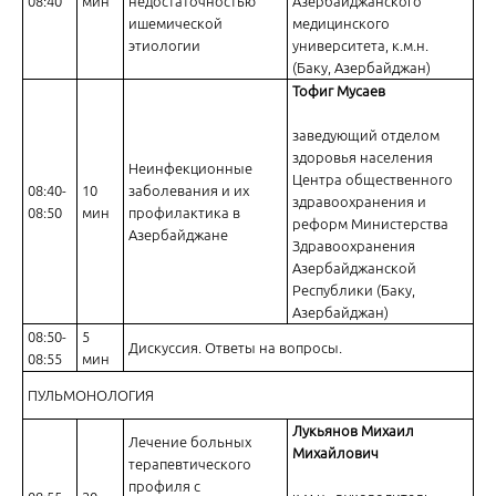
08:40
мин
недостаточностью
Азербайджанского
ишемической
медицинского
этиологии
университета, к.м.н.
Коморбидный пациент с дислипидемией и АГ: эффективность без 
(Баку, Азербайджан)
Тофиг Мусаев
заведующий отделом
здоровья населения
Неинфекционные
Центра общественного
08:40-
10
заболевания и их
здравоохранения и
08:50
мин
профилактика в
реформ Министерства
Азербайджане
В борьбе за приверженность к терапии пациентов с АГ и дислипи
Здравоохранения
Азербайджанской
Республики (Баку,
Азербайджан)
08:50-
5
Дискуссия. Ответы на вопросы.
08:55
мин
ПУЛЬМОНОЛОГИЯ
Волна страха или море возможностей — что мы узнали за год
Лукьянов Михаил
Лечение больных
Михайлович
терапевтического
профиля с