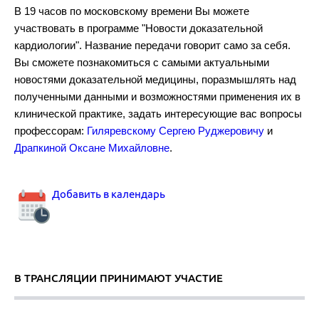
В 19 часов по московскому времени Вы можете
участвовать в программе "Новости доказательной
кардиологии". Название передачи говорит само за себя.
Рекомендации по диагностике и лечению тромбоэмболии легочно
Вы сможете познакомиться с самыми актуальными
новостями доказательной медицины, поразмышлять над
полученными данными и возможностями применения их в
клинической практике, задать интересующие вас вопросы
профессорам:
Гиляревскому Сергею Руджеровичу
и
Драпкиной Оксане Михайловне
.
Аортальный стеноз.
Добавить в календарь
Комбинированная гиполипидемическая терапия.
В ТРАНСЛЯЦИИ ПРИНИМАЮТ УЧАСТИЕ