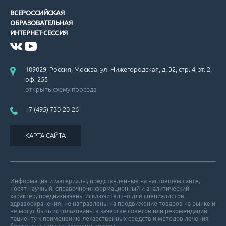
ВСЕРОССИЙСКАЯ
ОБРАЗОВАТЕЛЬНАЯ
Американские рекомендации по вторичной профилактике ИБС.
ИНТЕРНЕТ-СЕССИЯ
109029, Россия, Москва, ул. Нижегородская, д. 32, стр. 4, эт. 2,
оф. 255
открыть схему проезда
+7 (495) 730-20-26
Рекомендации по ведению больных с гипертрофической кардиом
КАРТА САЙТА
Информация и материалы, представленные на настоящем сайте,
носят научный, справочно-информационный и аналитический
Проблемы гиполипидемической терапии.
характер, предназначены исключительно для специалистов
здравоохранения, не направлены на продвижение товаров на рынке и
не могут быть использованы в качестве советов или рекомендаций
пациенту к применению лекарственных средств и методов лечения