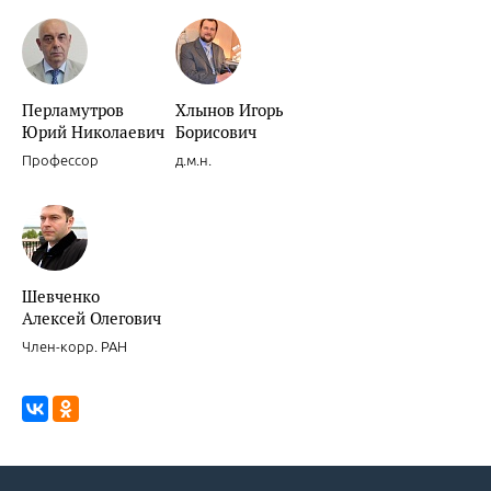
Новости доказательной кардиологии.
Перламутров
Хлынов Игорь
Юрий Николаевич
Борисович
Профессор
д.м.н.
Новости доказательной кардиологии.
Шевченко
Алексей Олегович
Член-корр. РАН
Целесообразность и обоснованность интенсивных режимов прим