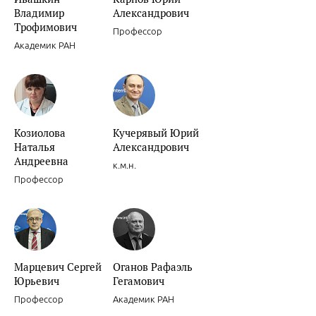
Владимир
Александрович
Трофимович
Профессор
Академик РАН
Сочетанное применение клопидогрела и ингибиторов Н+/К+ АТФа
Козиолова
Кучерявый Юрий
Наталья
Александрович
Андреевна
к.м.н.
Профессор
Ишемическая болезнь сердца.
Марцевич Сергей
Оганов Рафаэль
Юрьевич
Гегамович
Профессор
Академик РАН