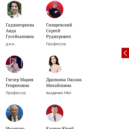
Гаджигороева
Гиляревский
Вариабельность артериального давления.
Аида
Сергей
Гусейхановна
Руджерович
д.м.н.
Профессор
Декомпенсации хронической сердечной недостаточности.
Глезер Мария
Драпкина Оксана
Генриховна
Михайловна
Профессор
Академик РАН
Роль препаратов для «миокардиальной цитопротекции» в лечени
женщин.
Ивашкин
Карпов Юрий