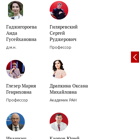
Гаджигороева
Гиляревский
Вариабельность артериального давления.
Аида
Сергей
Гусейхановна
Руджерович
д.м.н.
Профессор
Декомпенсации хронической сердечной недостаточности.
Глезер Мария
Драпкина Оксана
Генриховна
Михайловна
Профессор
Академик РАН
Роль препаратов для «миокардиальной цитопротекции» в лечени
женщин.
Ивашкин
Карпов Юрий