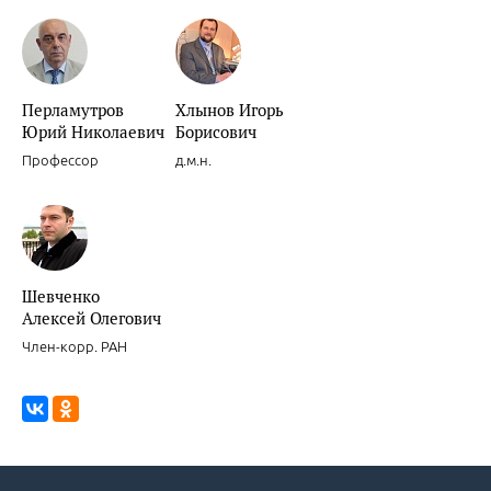
Новости доказательной кардиологии.
Перламутров
Хлынов Игорь
Юрий Николаевич
Борисович
Профессор
д.м.н.
Новости доказательной кардиологии.
Шевченко
Алексей Олегович
Член-корр. РАН
Целесообразность и обоснованность интенсивных режимов прим