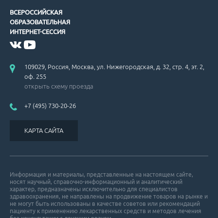
ВСЕРОССИЙСКАЯ
ОБРАЗОВАТЕЛЬНАЯ
Американские рекомендации по вторичной профилактике ИБС.
ИНТЕРНЕТ-СЕССИЯ
109029, Россия, Москва, ул. Нижегородская, д. 32, стр. 4, эт. 2,
оф. 255
открыть схему проезда
+7 (495) 730-20-26
Рекомендации по ведению больных с гипертрофической кардиом
КАРТА САЙТА
Информация и материалы, представленные на настоящем сайте,
носят научный, справочно-информационный и аналитический
Проблемы гиполипидемической терапии.
характер, предназначены исключительно для специалистов
здравоохранения, не направлены на продвижение товаров на рынке и
не могут быть использованы в качестве советов или рекомендаций
пациенту к применению лекарственных средств и методов лечения