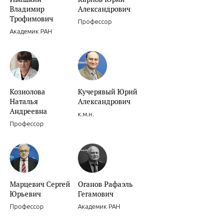
Владимир
Александрович
Трофимович
Профессор
Академик РАН
Сочетанное применение клопидогрела и ингибиторов Н+/К+ АТФа
Козиолова
Кучерявый Юрий
Наталья
Александрович
Андреевна
к.м.н.
Профессор
Ишемическая болезнь сердца.
Марцевич Сергей
Оганов Рафаэль
Юрьевич
Гегамович
Профессор
Академик РАН