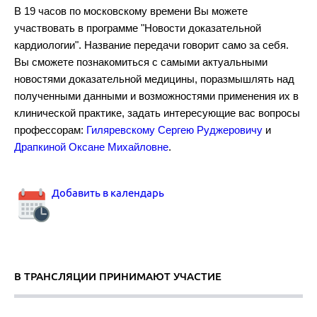
В 19 часов по московскому времени Вы можете
участвовать в программе "Новости доказательной
кардиологии". Название передачи говорит само за себя.
Рекомендации по диагностике и лечению тромбоэмболии легочно
Вы сможете познакомиться с самыми актуальными
новостями доказательной медицины, поразмышлять над
полученными данными и возможностями применения их в
клинической практике, задать интересующие вас вопросы
профессорам:
Гиляревскому Сергею Руджеровичу
и
Драпкиной Оксане Михайловне
.
Аортальный стеноз.
Добавить в календарь
Комбинированная гиполипидемическая терапия.
В ТРАНСЛЯЦИИ ПРИНИМАЮТ УЧАСТИЕ