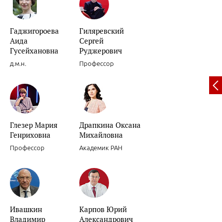
Гаджигороева
Гиляревский
Аида
Сергей
Вариабельность артериального давления.
Гусейхановна
Руджерович
д.м.н.
Профессор
Глезер Мария
Драпкина Оксана
Декомпенсации хронической сердечной недостаточности.
Генриховна
Михайловна
Профессор
Академик РАН
Ивашкин
Карпов Юрий
Роль препаратов для «миокардиальной цитопротекции» в лечени
Владимир
Александрович
женщин.