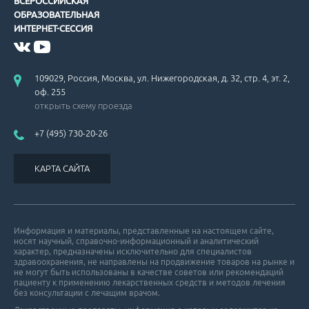
ВСЕРОССИЙСКАЯ
ОБРАЗОВАТЕЛЬНАЯ
ИНТЕРНЕТ-СЕССИЯ
Американские рекомендации по вторичной профилактике ИБС.
109029, Россия, Москва, ул. Нижегородская, д. 32, стр. 4, эт. 2,
оф. 255
открыть схему проезда
+7 (495) 730-20-26
Рекомендации по ведению больных с гипертрофической кардиом
КАРТА САЙТА
Информация и материалы, представленные на настоящем сайте,
носят научный, справочно-информационный и аналитический
характер, предназначены исключительно для специалистов
здравоохранения, не направлены на продвижение товаров на рынке и
Проблемы гиполипидемической терапии.
не могут быть использованы в качестве советов или рекомендаций
пациенту к применению лекарственных средств и методов лечения
без консультации с лечащим врачом.