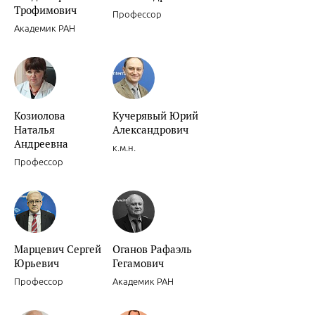
Трофимович
Профессор
Академик РАН
Сочетанное применение клопидогрела и ингибиторов Н+/К+ АТФа
Козиолова
Кучерявый Юрий
Наталья
Александрович
Андреевна
к.м.н.
Профессор
Ишемическая болезнь сердца.
Марцевич Сергей
Оганов Рафаэль
Юрьевич
Гегамович
Профессор
Академик РАН