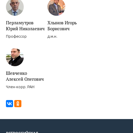
Новости доказательной кардиологии.
Перламутров
Хлынов Игорь
Юрий Николаевич
Борисович
Профессор
д.м.н.
Новости доказательной кардиологии.
Шевченко
Алексей Олегович
Член-корр. РАН
Целесообразность и обоснованность интенсивных режимов прим