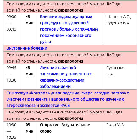
Симпозиум аккредитован в системе новой модели НМО для
врачей по специальности:
кардиология
09:00
45
Влияние эндоваскулярных
Шаноян А.С.,
―
мин
процедур на отдаленный
Руденко Б.А.
09:45
прогноз у больных с тяжелым
поражением коронарного
русла
Внутренние болезни
Симпозиум аккредитован в системе новой модели НМО для
врачей по специальности:
кардиология
09:45
45
Лечение табачной
Суховская
―
мин
зависимости у пациентов с
О.А.
10:30
сердечно-сосудистыми
заболеваниями
Симпозиум «Контроль дислипидемии: вчера, сегодня, завтра» с
участием Президента Национального общества по изучению
атеросклероза и экспертов
PACE
Симпозиум аккредитован в системе новой модели НМО для
врачей по специальности:
кардиология
10:30
05
Открытие. Вступительное
Ежов М.В.
―
мин
слово
10:
35