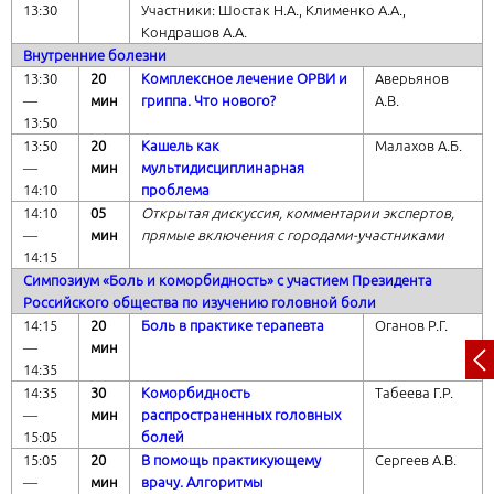
13:30
Участники: Шостак Н.А., Клименко А.А.,
Кондрашов А.А.
Внутренние болезни
13:30
20
Комплексное лечение ОРВИ и
Аверьянов
―
мин
гриппа. Что нового?
А.В.
13:50
13:50
20
Кашель как
Малахов А.Б.
―
мин
мультидисциплинарная
14:10
проблема
14:10
05
Открытая дискуссия, комментарии экспертов,
―
мин
прямые включения с городами-участниками
14:15
Симпозиум «Боль и коморбидность» с участием Президента
Российского общества по изучению головной боли
14:15
20
Боль в практике терапевта
Оганов Р.Г.
―
мин
14:35
14:35
30
Коморбидность
Табеева Г.Р.
―
мин
распространенных головных
15:05
болей
15:05
20
В помощь практикующему
Сергеев А.В.
―
мин
врачу. Алгоритмы