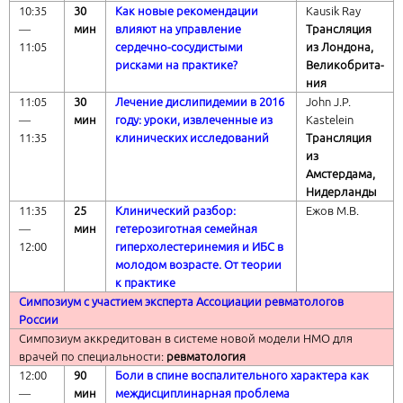
10:35
3
0
Как новые рекомендации
Kausik Ray
―
мин
влияют на управление
Трансляция
1
1
:
05
сердечно-сосудистыми
из Лондона,
рисками на практике?
Великобрита-
ния
11:
05
3
0
Лечение дислипидемии в 2016
John J.P.
―
мин
году: уроки, извлеченные из
Kastelein
11:
35
клинических исследований
Трансляция
из
Амстердама,
Нидерланды
11:
35
25
Клинический разбор:
Ежов М.В.
―
мин
гетерозиготная семейная
12:00
гиперхолестеринемия и ИБС в
молодом возрасте.
От теории
к практике
Симпозиум с участием эксперта
Ассоциации ревматологов
России
Симпозиум аккредитован в системе новой модели НМО для
врачей по специальности:
ревматология
12:00
90
Боли в спине воспалительного характера как
―
мин
междисциплинарная проблема