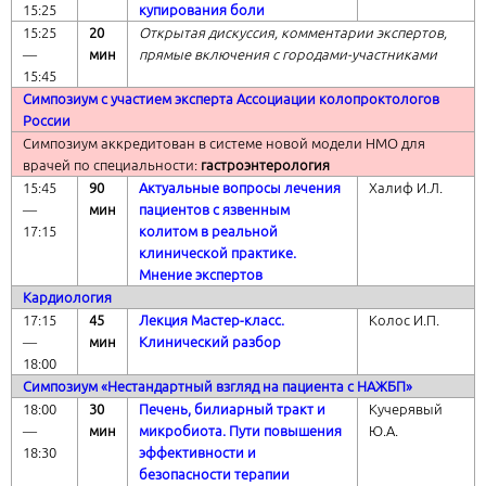
15:25
купирования боли
15:25
20
Открытая дискуссия, комментарии экспертов,
―
мин
прямые включения с городами-участниками
15:45
Симпозиум с участием эксперта Ассоциации колопроктологов
России
Симпозиум аккредитован в системе новой модели НМО для
врачей по специальности:
гастроэнтерология
15:45
90
Актуальные вопросы лечения
Халиф И.Л.
―
мин
пациентов с язвенным
17:15
колитом в реальной
клинической практике.
Мнение экспертов
Кардиология
17:15
45
Лекция Мастер-класс.
Колос И.П.
―
мин
Клинический разбор
18:00
Симпозиум «Нестандартный взгляд на пациента с НАЖБП»
18:00
30
Печень, билиарный тракт и
Кучерявый
―
мин
микробиота. Пути повышения
Ю.А.
18:30
эффективности и
безопасности терапии