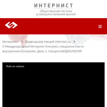
Общественная Система
усовершенствования врачей
О ПРОЕКТЕ
РЕГИСТРАЦИЯ
ВОЙТИ
ТРАНСЛЯЦИИ
ЦИКЛЫ ПЕРЕДАЧ
ЛЕКТОРЫ
ПУБЛИКАЦИИ
МАТЕРИАЛЫ
НОЗОЛОГИЯ
Интернист
Видеоархив лекций Internist.ru
V Международный Интернет Конгресс специалистов по
внутренним болезням. День 3. Секция КАРДИОЛОГИЯ