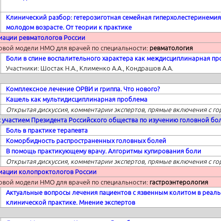
Клинический разбор: гетерозиготная семейная гиперхолестеринемия
молодом возрасте.
От теории к практике
иации ревматологов России
овой модели НМО для врачей по специальности:
ревматология
Боли в спине воспалительного характера как междисциплинарная п
Участники: Шостак Н.А., Клименко А.А., Кондрашов А.А.
Комплексное лечение ОРВИ и гриппа. Что нового?
Кашель как мультидисциплинарная проблема
Открытая дискуссия, комментарии экспертов, прямые включения с г
 участием Президента Российского общества по изучению головной бо
Боль в практике терапевта
Коморбидность распространенных головных болей
В помощь практикующему врачу. Алгоритмы купирования боли
Открытая дискуссия, комментарии экспертов, прямые включения с г
циации колопроктологов России
овой модели НМО для врачей по специальности:
гастроэнтерология
Актуальные вопросы лечения пациентов с язвенным колитом в реал
клинической практике. Мнение экспертов