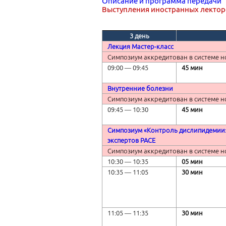
Описание и программа передачи
Выступления иностранных лектор
3 день
Лекция Мастер-класс
Симпозиум аккредитован в системе н
09:00 ― 09:45
45 мин
Внутренние болезни
Симпозиум аккредитован в системе н
09:45 ― 10:30
45 мин
Симпозиум «Контроль дислипидемии: 
экспертов
PACE
Симпозиум аккредитован в системе н
10:30 ― 10:
35
05
мин
10:35 ― 1
1
:
05
3
0 мин
11:
05
― 11:
35
3
0 мин