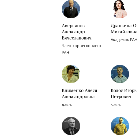
Аверьянов
Драпкина О
Александр
Михайловн
Вячеславович
Академик РА
Член-корреспондент
РАН
Клименко Алеся
Колос Игорь
Александровна
Петрович
д.м.н.
к.м.н.