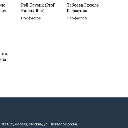
рис
Рэй Каузик (Prof.
Табеева Гюзель
вич
Kausik Ray)
Рафкатовна
Профессор
Профессор
ежда
вна
109029, Россия, Москва, ул. Нижегородская,