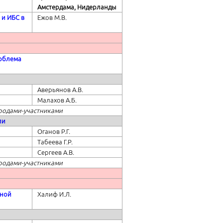
Амстердама, Нидерланды
 и ИБС в
Ежов М.В.
роблема
Аверьянов А.В.
Малахов А.Б.
ородами-участниками
ли
Оганов Р.Г.
Табеева Г.Р.
Сергеев А.В.
ородами-участниками
ьной
Халиф И.Л.