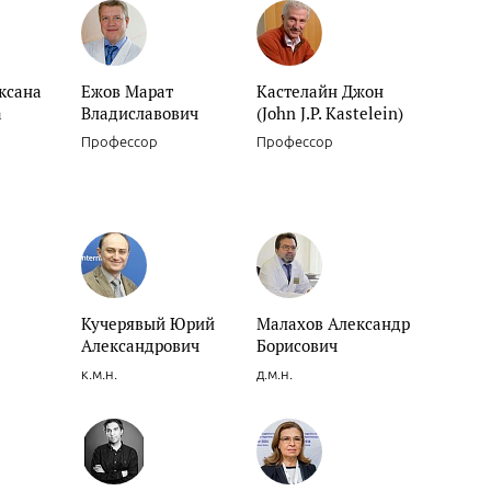
ксана
Ежов Марат
Кастелайн Джон
а
Владиславович
(John J.P. Kastelein)
Н
Профессор
Профессор
Кучерявый Юрий
Малахов Александр
Александрович
Борисович
к.м.н.
д.м.н.