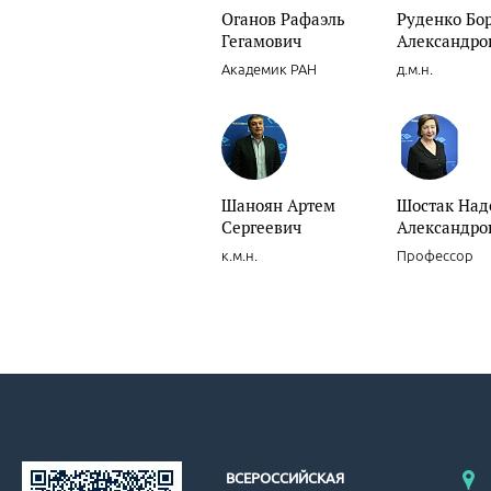
Оганов Рафаэль
Руденко Бо
Гегамович
Александро
Академик РАН
д.м.н.
Шаноян Артем
Шостак Над
Сергеевич
Александро
к.м.н.
Профессор
ВСЕРОССИЙСКАЯ