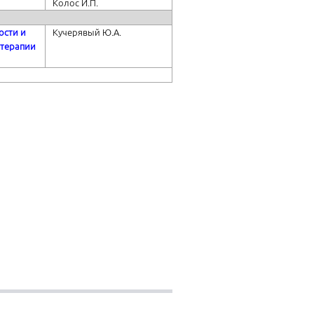
Колос И.П.
ости и
Кучерявый Ю.А.
 терапии