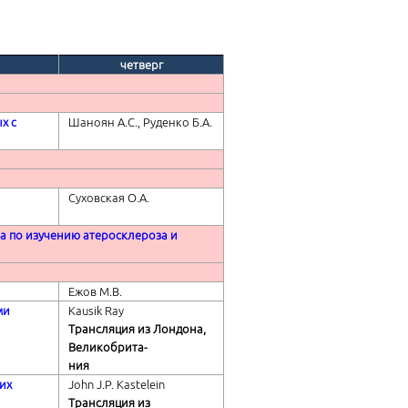
четверг
х с
Шаноян А.С., Руденко Б.А.
Суховская О.А.
а по изучению атеросклероза и
Ежов М.В.
ми
Kausik Ray
Трансляция из Лондона,
Великобрита-
ния
их
John J.P. Kastelein
Трансляция из