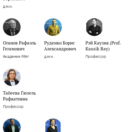
д.м.н.
Оганов Рафаэль
Руденко Борис
Рэй Каузик (Prof.
Гегамович
Александрович
Kausik Ray)
Академик РАН
д.м.н.
Профессор
Табеева Гюзель
Рафкатовна
Профессор