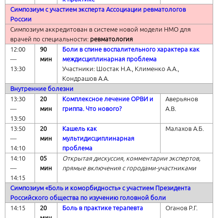
Симпозиум с участием эксперта
Ассоциации ревматологов
России
Симпозиум аккредитован в системе новой модели НМО для
врачей по специальности:
ревматология
12:00
90
Боли в спине воспалительного характера как
―
мин
междисциплинарная проблема
13:30
Участники: Шостак Н.А., Клименко А.А.,
Кондрашов А.А.
Внутренние болезни
13:30
20
Комплексное лечение ОРВИ и
Аверьянов
―
мин
гриппа. Что нового?
А.В.
13:50
13:50
20
Кашель как
Малахов А.Б.
―
мин
мультидисциплинарная
14:10
проблема
14:10
05
Открытая дискуссия, комментарии экспертов,
―
мин
прямые включения с городами-участниками
14:15
Симпозиум «Боль и коморбидность» с участием Президента
Российского общества по изучению головной боли
14:15
20
Боль в практике терапевта
Оганов Р.Г.
―
мин