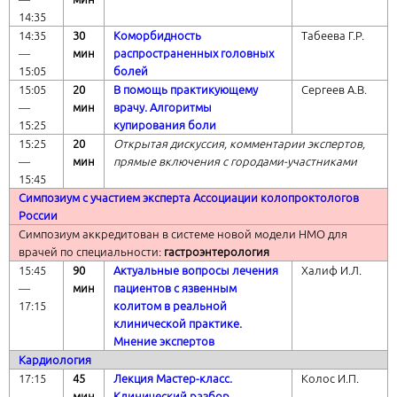
14:35
14:35
30
Коморбидность
Табеева Г.Р.
―
мин
распространенных головных
15:05
болей
15:05
20
В помощь практикующему
Сергеев А.В.
―
мин
врачу. Алгоритмы
15:25
купирования боли
15:25
20
Открытая дискуссия, комментарии экспертов,
―
мин
прямые включения с городами-участниками
15:45
Симпозиум с участием эксперта Ассоциации колопроктологов
России
Симпозиум аккредитован в системе новой модели НМО для
врачей по специальности:
гастроэнтерология
15:45
90
Актуальные вопросы лечения
Халиф И.Л.
―
мин
пациентов с язвенным
17:15
колитом в реальной
клинической практике.
Мнение экспертов
Кардиология
17:15
45
Лекция Мастер-класс.
Колос И.П.
―
мин
Клинический разбор