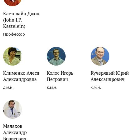
Кастелайн Джон
(John J.P.
Kastelein)
Профессор
Клименко Алеся
Колос Игорь
Кучерявый Юрий
Александровна
Петрович
Александрович
д.м.н.
к.м.н.
к.м.н.
Малахов
Александр
Борисович