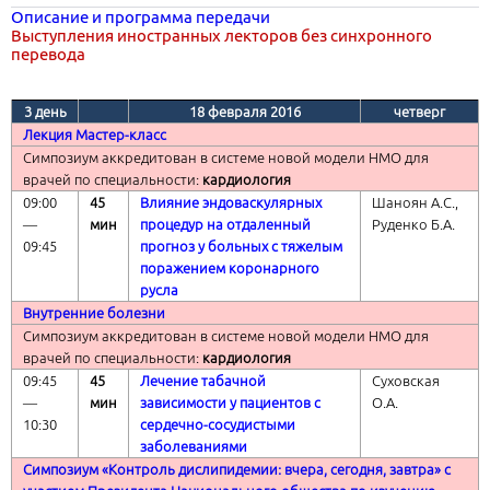
Описание и программа передачи
Выступления иностранных лекторов без синхронного
перевода
3 день
18 февраля 2016
четверг
Лекция Мастер-класс
Симпозиум аккредитован в системе новой модели НМО для
врачей по специальности:
кардиология
09:00
45
Влияние эндоваскулярных
Шаноян А.С.,
―
мин
процедур на отдаленный
Руденко Б.А.
09:45
прогноз у больных с тяжелым
поражением коронарного
русла
Внутренние болезни
Симпозиум аккредитован в системе новой модели НМО для
врачей по специальности:
кардиология
09:45
45
Лечение табачной
Суховская
―
мин
зависимости у пациентов с
О.А.
10:30
сердечно-сосудистыми
заболеваниями
Симпозиум «Контроль дислипидемии: вчера, сегодня, завтра» с