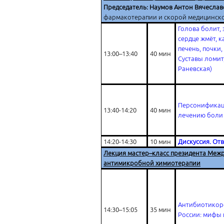
Председатель: Наумов Антон Вячесла
фармакотерапии и скорой медицинской
Голова болит, 
сердце жмёт, 
печень, почки,
13:00–13:40
40 мин
Суставы ломит
Раневская)
Персонификац
13:40-14:20
40 мин
лечению боли 
14:20-14:30
10 мин
Дискуссия. От
Лекция мастер–класс президента Меж
антимикробной химиотерапии
Антибиотикоре
14:30–15:05
35 мин
России: мифы 