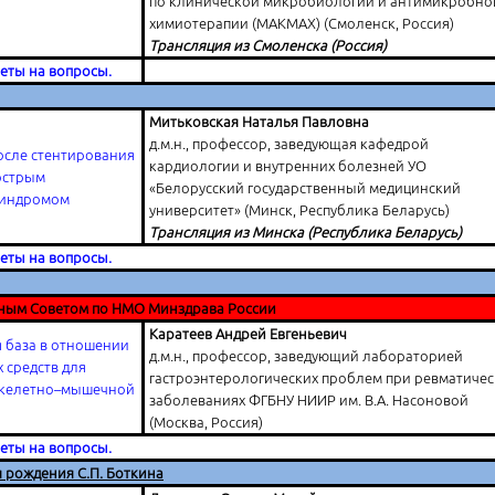
по клинической микробиологии и антимикробно
химиотерапии (МАКМАХ) (Смоленск, Россия)
Трансляция из Смоленска (Россия)
веты на вопросы.
Митьковская Наталья Павловна
д.м.н., профессор, заведующая кафедрой
осле стентирования
кардиологии и внутренних болезней УО
 острым
«Белорусский государственный медицинский
синдромом
университет» (Минск, Республика Беларусь)
Трансляция из Минска (Республика Беларусь)
веты на вопросы.
ным Советом по НМО Минздрава России
Каратеев Андрей Евгеньевич
 база в отношении
д.м.н., профессор, заведующий лабораторией
 средств для
гастроэнтерологических проблем при ревматичес
скелетно–мышечной
заболеваниях ФГБНУ НИИР им. В.А. Насоновой
(Москва, Россия)
веты на вопросы.
я рождения С.П. Боткина