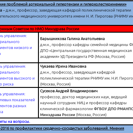
ние проблемой артериальной гипертензии и гиперхолестеринемии»
на
– д.м.н., профессор, заведующая кафедрой поликлинической терапии
тельского медицинского университета имени Н. И. Пирогова (РНИМУ им
онным Советом по НМО Минздрава России
ь управления:
Барышникова Галина Анатольевна
ериального
д.м.н., профессор кафедры семейной медицины Ф
циентов низкого и
ДПО «Центральная государственная медицинская
а
академия» УД Президента РФ (Москва, Россия)
ь управления:
Чукаева Ирина Ивановна
ериального
д.м.н., профессор, заведующая кафедрой
циентов высокого и
поликлинической терапии РНИМУ им. Н.И. Пирог
о риска
(Москва, Россия)
Сусеков Андрей Владимирович
ь управления:
профессор, доктор медицинских наук, ведущий
левых показателей
научный сотрудник НИЦ и профессор кафедры
иентов разных
клинической фармакологии
ФГБОУ ДПО РМАНП
ка
Минздрава России
(Москва, Россия)
веты на вопросы.
–2016 по профилактике сердечно–сосудистых заболеваний. Мнения