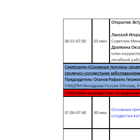
Открытие. Вст
Ланской Игор
06:55–07:00
05 мин
Советник Мини
Драпкина Окс
член-корреспо
лечебной рабо
Симпозиум «Основные причины сердечн
сердечно–сосудистыми заболеваниям
Председатель: Оганов Рафаэль Гегам
ГНИЦПМ Минздрава России (Москва, Р
Симпозиум аккредитован Координаци
Основные при
07:00–07:40
40 мин
сосудистых ка