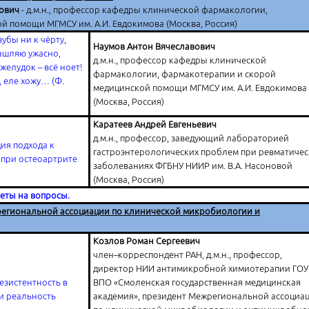
вович
- д.м.н., профессор кафедры клинической фармакологии,
 помощи МГМСУ им. А.И. Евдокимова (Москва, Россия)
зубы ни к чёрту,
Наумов Антон Вячеславович
кашляю ужасно,
д.м.н., профессор кафедры клинической
 желудок – всё ноет!
фармакологии, фармакотерапии и скорой
, еле хожу… (Ф.
медицинской помощи МГМСУ им. А.И. Евдокимова
(Москва, Россия)
Каратеев Андрей Евгеньевич
д.м.н., профессор, заведующий лабораторией
ия подхода к
гастроэнтерологических проблем при ревматичес
при остеоартрите
заболеваниях ФГБНУ НИИР им. В.А. Насоновой
(Москва, Россия)
веты на вопросы.
региональной ассоциации по клинической микробиологии и
Козлов Роман Сергеевич
член–корреспондент РАН, д.м.н., профессор,
директор НИИ антимикробной химиотерапии ГОУ
зистентность в
ВПО «Смоленская государственная медицинская
и реальность
академия», президент Межрегиональной ассоциа