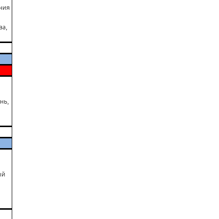
ния
ва,
нь,
ый