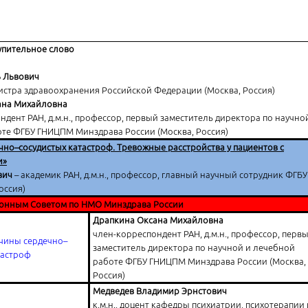
упительное слово
ь Львович
стра здравоохранения Российской Федерации (Москва, Россия)
ана Михайловна
ндент РАН, д.м.н., профессор, первый заместитель директора по научно
те ФГБУ ГНИЦПМ Минздрава России (Москва, Россия)
о–сосудистых катастроф. Тревожные расстройства у пациентов с
и»
ович
– академик РАН, д.м.н., профессор, главный научный сотрудник ФГБУ
оссия)
онным Советом по НМО Минздрава России
Драпкина Оксана Михайловна
член-корреспондент РАН, д.м.н., профессор, перв
чины сердечно–
заместитель директора по научной и лечебной
тастроф
работе ФГБУ ГНИЦПМ Минздрава России (Москва,
Россия)
Медведев Владимир Эрнстович
к.м.н., доцент кафедры психиатрии, психотерапии 