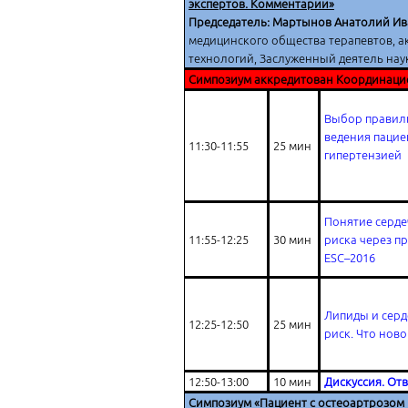
экспертов. Комментарии»
Председатель: Мартынов Анатолий И
медицинского общества терапевтов, 
технологий, Заслуженный деятель на
Симпозиум аккредитован Координаци
Выбор правил
ведения пацие
11:30-11:55
25 мин
гипертензией
Понятие серде
11:55-12:25
30 мин
риска через п
ESC–2016
Липиды и серд
12:25-12:50
25 мин
риск. Что ново
12:50-13:00
10 мин
Дискуссия. От
Симпозиум «Пациент с остеоартрозом