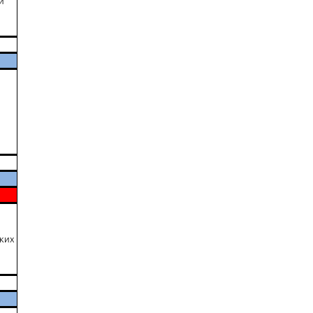
й
ких