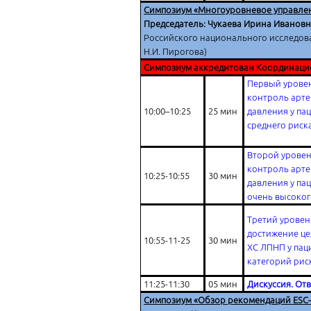
Симпозиум «Многоуровневое управле
Председатель: Чукаева Ирина Иванов
Российского национального исследова
Н.И. Пирогова)
Симпозиум аккредитован Координаци
Первый уровен
контроль арт
10:00–10:25
25 мин
давления у па
среднего риск
Второй уровен
контроль арт
10:25-10:55
30 мин
давления у па
очень высоког
Третий уровен
достижение це
10:55-11-25
30 мин
ХС ЛПНП у пац
категорий рис
11:25-11:30
05 мин
Дискуссия. От
Симпозиум «Обзор рекомендаций
ESC