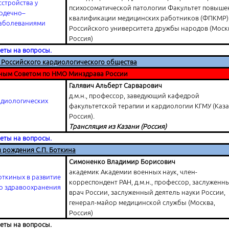
стройства у
психосоматической патологии Факультет повыше
ердечно–
квалификации медицинских работников (ФПКМР)
заболеваниями
Российского университета дружбы народов (Моск
Россия)
веты на вопросы.
 Российского кардиологического общества
ным Советом по НМО Минздрава России
Галявич Альберт Сарварович
д.м.н., профессор, заведующий кафедрой
рдиологических
факультетской терапии и кардиологии КГМУ (Каза
Россия).
Трансляция из Казани (Россия)
веты на вопросы.
я рождения С.П. Боткина
Симоненко Владимир Борисович
академик Академии военных наук, член-
откиных в развитие
корреспондент РАН, д.м.н., профессор, заслуженн
о здравоохранения
врач России, заслуженный деятель науки России,
я
генерал-майор медицинской службы (Москва,
Россия)
веты на вопросы.