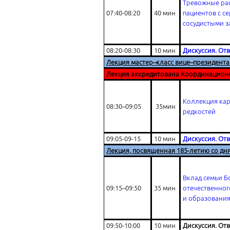
Тревожные рас
07:40-08:20
40 мин
пациентов с с
сосудистыми 
08:20-08:30
10 мин
Дискуссия. От
Лекция мастер–класс вице–президента
Лекция аккредитована Координацион
Коллекция ка
08:30–09:05
35мин
редкостей
09:05-09-15
10 мин
Дискуссия. От
Лекция, посвященная 185-летию со дн
Вклад семьи Б
09:15–09:50
35 мин
отечественног
и образовани
09:50-10:00
10 мин
Дискуссия. От