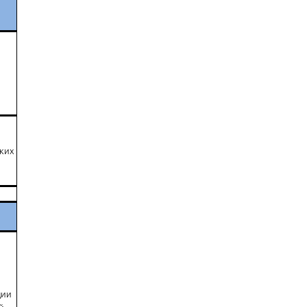
ких
ции