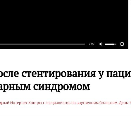
сле стентирования у паци
арным синдромом
дный Интернет Конгресс специалистов по внутренним болезням. День 1