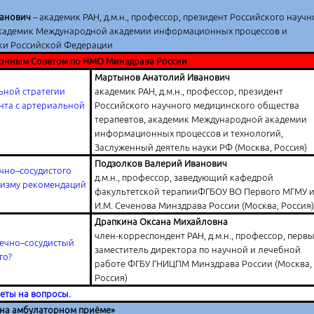
ванович
– академик РАН, д.м.н., профессор, президент Российского научн
академик Международной академии информационных процессов и
уки Российской Федерации
онным Советом по НМО Минздрава России
Мартынов Анатолий Иванович
ьной стратегии
академик РАН, д.м.н., профессор, президент
нта с артериальной
Российского научного медицинского общества
терапевтов, академик Международной академии
информационных процессов и технологий,
Заслуженный деятель науки РФ (Москва, Россия)
Подзолков Валерий Иванович
чно–сосудистого
д.м.н., профессор, заведующий кафедрой
ризму рекомендаций
факультетской терапииФГБОУ ВО Первого МГМУ и
И.М. Сеченова Минздрава России (Москва, Россия)
Драпкина Оксана Михайловна
член-корреспондент РАН, д.м.н., профессор, перв
ечно–сосудистый
заместитель директора по научной и лечебной
го?
работе ФГБУ ГНИЦПМ Минздрава России (Москва,
Россия)
веты на вопросы.
 на амбулаторном приёме»