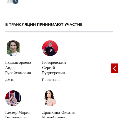
В ТРАНСЛЯЦИИ ПРИНИМАЮТ УЧАСТИЕ
Вариабельность артериального давления.
Гаджигороева
Гиляревский
Аида
Сергей
Декомпенсации хронической сердечной недостаточности.
Гусейхановна
Руджерович
д.м.н.
Профессор
Роль препаратов для «миокардиальной цитопротекции» в лечени
Глезер Мария
Драпкина Оксана
женщин.
Генриховна
Михайловна