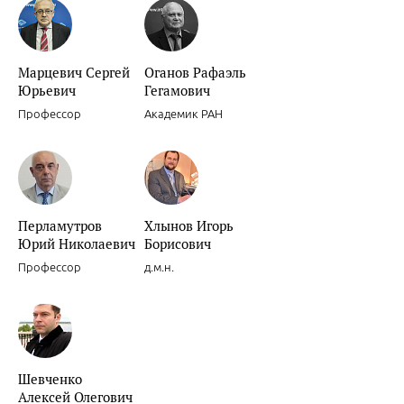
Новости доказательной кардиологии.
Марцевич Сергей
Оганов Рафаэль
Юрьевич
Гегамович
Профессор
Академик РАН
Новости доказательной кардиологии.
Перламутров
Хлынов Игорь
Юрий Николаевич
Борисович
Профессор
д.м.н.
Американские рекомендации по вторичной профилактике ИБС.
Шевченко
Алексей Олегович