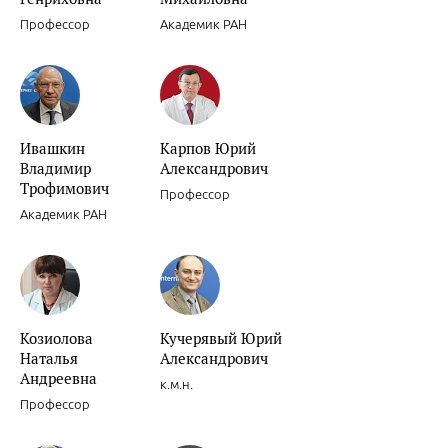
Профессор
Академик РАН
Ивашкин
Карпов Юрий
Сочетанное применение клопидогрела и ингибиторов Н+/К+ АТФа
Владимир
Александрович
Трофимович
Профессор
Академик РАН
Ишемическая болезнь сердца.
Козиолова
Кучерявый Юрий
Наталья
Александрович
Андреевна
к.м.н.
Профессор