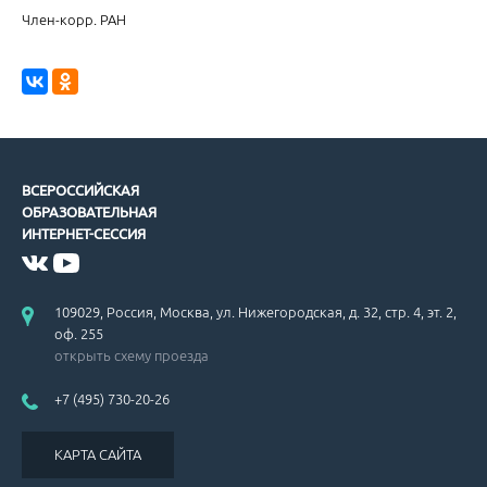
Член-корр. РАН
Рекомендации по ведению больных с гипертрофической кардиом
ВСЕРОССИЙСКАЯ
ОБРАЗОВАТЕЛЬНАЯ
ИНТЕРНЕТ-СЕССИЯ
Проблемы гиполипидемической терапии.
109029, Россия, Москва, ул. Нижегородская, д. 32, стр. 4, эт. 2,
оф. 255
открыть схему проезда
+7 (495) 730-20-26
Метаболические эффекты антигипертензивных препаратов.
КАРТА САЙТА