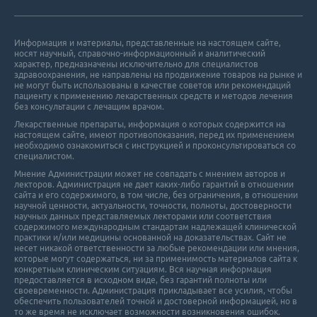
Информация и материалы, представленные на настоящем сайте,
носят научный, справочно-информационный и аналитический
характер, предназначены исключительно для специалистов
Роль стентирования коронарных артерий у больных со стабильн
здравоохранения, не направлены на продвижение товаров на рынке и
не могут быть использованы в качестве советов или рекомендаций
пациенту к применению лекарственных средств и методов лечения
без консультации с лечащим врачом.
Лекарственные препараты, информация о которых содержится на
настоящем сайте, имеют противопоказания, перед их применением
необходимо ознакомиться с инструкцией и проконсультироваться со
специалистом.
Мнение Администрации может не совпадать с мнением авторов и
Факторы, влияющие на выбор оптимального гипотензивного преп
лекторов. Администрация не дает каких-либо гарантий в отношении
cайта и его cодержимого, в том числе, без ограничения, в отношении
научной ценности, актуальности, точности, полноты, достоверности
научных данных представляемых лекторами или соответствия
содержимого международным стандартам надлежащей клинической
практики и/или медицины основанной на доказательствах. Сайт не
несет никакой ответственности за любые рекомендации или мнения,
которые могут содержаться, ни за применимость материалов сайта к
конкретным клиническим ситуациям. Вся научная информация
предоставляется в исходном виде, без гарантий полноты или
своевременности. Администрация прикладывает все усилия, чтобы
Органопротекция при артериальной гипертензии с точки зрения
обеспечить пользователей точной и достоверной информацией, но в
то же время не исключает возможности возникновения ошибок.