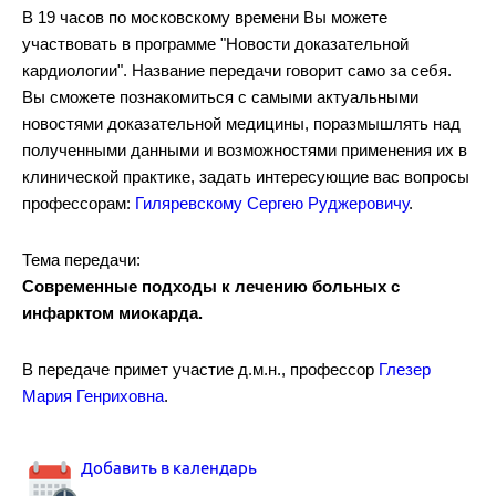
В 19 часов по московскому времени Вы можете
участвовать в программе "Новости доказательной
кардиологии". Название передачи говорит само за себя.
Рекомендации по диагностике и лечению тромбоэмболии легочно
Вы сможете познакомиться с самыми актуальными
новостями доказательной медицины, поразмышлять над
полученными данными и возможностями применения их в
клинической практике, задать интересующие вас вопросы
профессорам:
Гиляревскому Сергею Руджеровичу
.
Аортальный стеноз.
Тема передачи:
Современные подходы к лечению больных с
инфарктом миокарда.
В передаче примет участие д.м.н., профессор
Глезер
Мария Генриховна
.
Комбинированная гиполипидемическая терапия.
Добавить в календарь