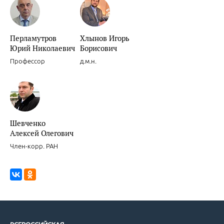
Новости доказательной кардиологии.
Перламутров
Хлынов Игорь
Юрий Николаевич
Борисович
Профессор
д.м.н.
Новости доказательной кардиологии.
Шевченко
Алексей Олегович
Член-корр. РАН
Целесообразность и обоснованность интенсивных режимов прим