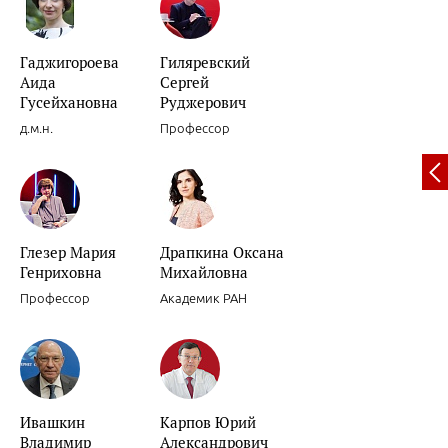
Гаджигороева
Гиляревский
Аида
Сергей
Вариабельность артериального давления.
Гусейхановна
Руджерович
д.м.н.
Профессор
Глезер Мария
Драпкина Оксана
Декомпенсации хронической сердечной недостаточности.
Генриховна
Михайловна
Профессор
Академик РАН
Ивашкин
Карпов Юрий
Роль препаратов для «миокардиальной цитопротекции» в лечени
Владимир
Александрович
женщин.