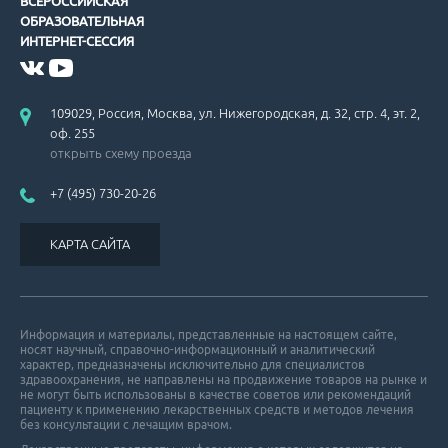
ВСЕРОССИЙСКАЯ
ОБРАЗОВАТЕЛЬНАЯ
ИНТЕРНЕТ-СЕССИЯ
Американские рекомендации по вторичной профилактике ИБС.
109029, Россия, Москва, ул. Нижегородская, д. 32, стр. 4, эт. 2,
оф. 255
открыть схему проезда
+7 (495) 730-20-26
Рекомендации по ведению больных с гипертрофической кардиом
КАРТА САЙТА
Информация и материалы, представленные на настоящем сайте,
носят научный, справочно-информационный и аналитический
характер, предназначены исключительно для специалистов
здравоохранения, не направлены на продвижение товаров на рынке и
Проблемы гиполипидемической терапии.
не могут быть использованы в качестве советов или рекомендаций
пациенту к применению лекарственных средств и методов лечения
без консультации с лечащим врачом.