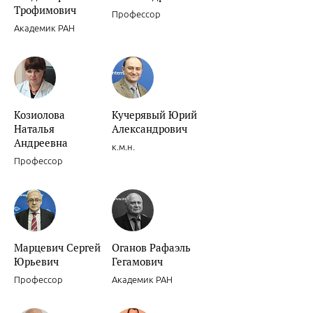
Трофимович
Профессор
Академик РАН
Сочетанное применение клопидогрела и ингибиторов Н+/К+ АТФа
Козиолова
Кучерявый Юрий
Наталья
Александрович
Андреевна
к.м.н.
Профессор
Ишемическая болезнь сердца.
Марцевич Сергей
Оганов Рафаэль
Юрьевич
Гегамович
Профессор
Академик РАН