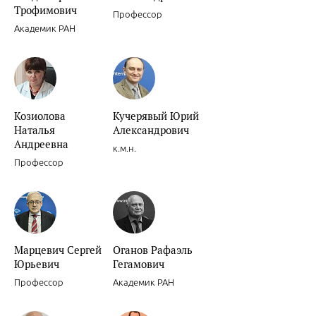
Трофимович
Профессор
Академик РАН
Сочетанное применение клопидогрела и ингибиторов Н+/К+ АТФа
Козиолова
Кучерявый Юрий
Наталья
Александрович
Андреевна
к.м.н.
Профессор
Ишемическая болезнь сердца.
Марцевич Сергей
Оганов Рафаэль
Юрьевич
Гегамович
Профессор
Академик РАН