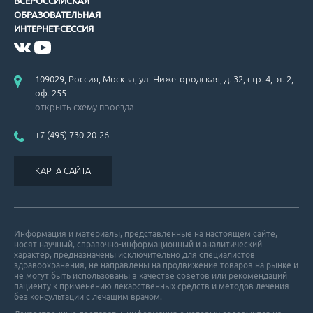
ВСЕРОССИЙСКАЯ
ОБРАЗОВАТЕЛЬНАЯ
ИНТЕРНЕТ-СЕССИЯ
Американские рекомендации по вторичной профилактике ИБС.
109029, Россия, Москва, ул. Нижегородская, д. 32, стр. 4, эт. 2,
оф. 255
открыть схему проезда
+7 (495) 730-20-26
Рекомендации по ведению больных с гипертрофической кардиом
КАРТА САЙТА
Информация и материалы, представленные на настоящем сайте,
носят научный, справочно-информационный и аналитический
характер, предназначены исключительно для специалистов
здравоохранения, не направлены на продвижение товаров на рынке и
Проблемы гиполипидемической терапии.
не могут быть использованы в качестве советов или рекомендаций
пациенту к применению лекарственных средств и методов лечения
без консультации с лечащим врачом.