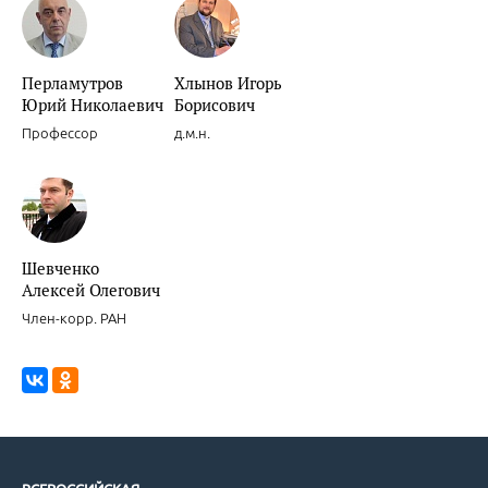
Новости доказательной кардиологии.
Перламутров
Хлынов Игорь
Юрий Николаевич
Борисович
Профессор
д.м.н.
Новости доказательной кардиологии.
Шевченко
Алексей Олегович
Член-корр. РАН
Целесообразность и обоснованность интенсивных режимов прим