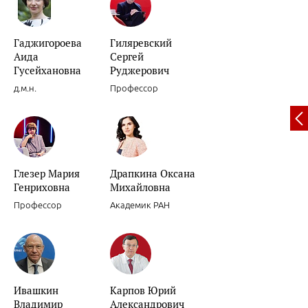
Гаджигороева
Гиляревский
Аида
Сергей
Вариабельность артериального давления.
Гусейхановна
Руджерович
д.м.н.
Профессор
Глезер Мария
Драпкина Оксана
Декомпенсации хронической сердечной недостаточности.
Генриховна
Михайловна
Профессор
Академик РАН
Ивашкин
Карпов Юрий
Роль препаратов для «миокардиальной цитопротекции» в лечени
Владимир
Александрович
женщин.