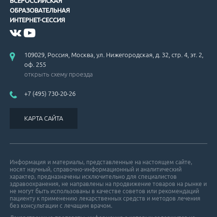
ВСЕРОССИЙСКАЯ
ОБРАЗОВАТЕЛЬНАЯ
ИНТЕРНЕТ-СЕССИЯ
Американские рекомендации по вторичной профилактике ИБС.
109029, Россия, Москва, ул. Нижегородская, д. 32, стр. 4, эт. 2,
оф. 255
открыть схему проезда
+7 (495) 730-20-26
Рекомендации по ведению больных с гипертрофической кардиом
КАРТА САЙТА
Информация и материалы, представленные на настоящем сайте,
носят научный, справочно-информационный и аналитический
характер, предназначены исключительно для специалистов
здравоохранения, не направлены на продвижение товаров на рынке и
Проблемы гиполипидемической терапии.
не могут быть использованы в качестве советов или рекомендаций
пациенту к применению лекарственных средств и методов лечения
без консультации с лечащим врачом.