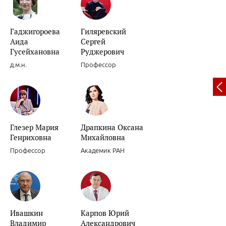
Гаджигороева
Гиляревский
Аида
Сергей
Вариабельность артериального давления.
Гусейхановна
Руджерович
д.м.н.
Профессор
Глезер Мария
Драпкина Оксана
Декомпенсации хронической сердечной недостаточности.
Генриховна
Михайловна
Профессор
Академик РАН
Ивашкин
Карпов Юрий
Роль препаратов для «миокардиальной цитопротекции» в лечени
Владимир
Александрович
женщин.