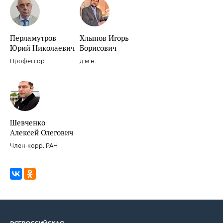
Новости доказательной кардиологии.
Перламутров
Хлынов Игорь
Юрий Николаевич
Борисович
Профессор
д.м.н.
Новости доказательной кардиологии.
Шевченко
Алексей Олегович
Член-корр. РАН
Целесообразность и обоснованность интенсивных режимов прим