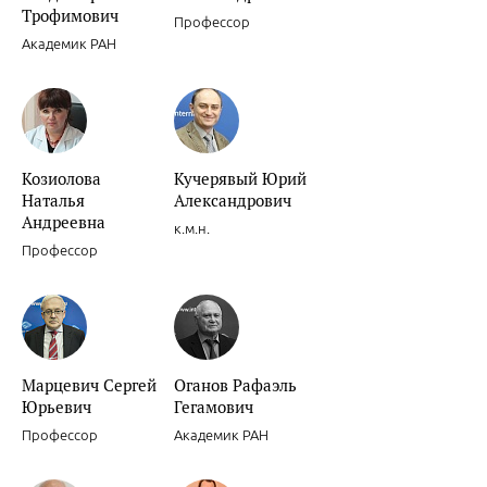
Трофимович
Профессор
Академик РАН
Сочетанное применение клопидогрела и ингибиторов Н+/К+ АТФа
Козиолова
Кучерявый Юрий
Наталья
Александрович
Андреевна
к.м.н.
Профессор
Ишемическая болезнь сердца.
Марцевич Сергей
Оганов Рафаэль
Юрьевич
Гегамович
Профессор
Академик РАН