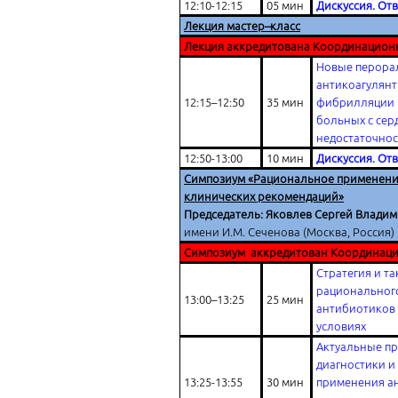
12:10-12:15
05 мин
Дискуссия. От
Лекция мастер–класс
Лекция аккредитована Координацион
Новые перора
антикоагулянт
12:15–12:50
35 мин
фибрилляции 
больных с сер
недостаточно
12:50-13:00
10 мин
Дискуссия. От
Симпозиум «Рациональное применение
клинических рекомендаций»
Председатель: Яковлев Сергей Влади
имени И.М. Сеченова (Москва, Россия)
Симпозиум аккредитован Координаци
Стратегия и та
рациональног
13:00–13:25
25 мин
антибиотиков
условиях
Актуальные п
диагностики и
13:25-13:55
30 мин
применения а