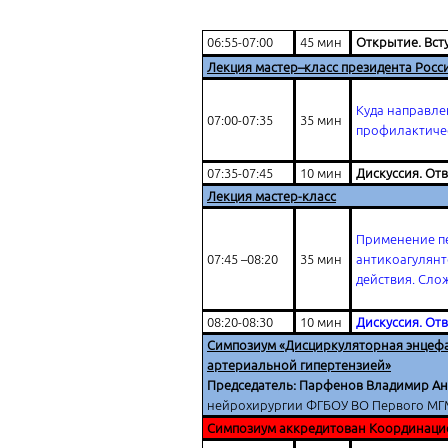
06:55-07:00
45 мин
Открытие. Вст
Лекция мастер–класс президента Рос
Куда направле
07:00-07:35
35 мин
профилактиче
07:35-07:45
10 мин
Дискуссия. От
Лекция мастер-класс
Применение п
07:45 –08:20
35 мин
антикоагулянт
действия. Сло
08:20-08:30
10 мин
Дискуссия. От
Симпозиум «Дисциркуляторная энцефал
артериальной гипертензией»
Председатель: Парфенов Владимир А
нейрохирургии ФГБОУ ВО Первого МГМУ
Симпозиум аккредитован Координаци