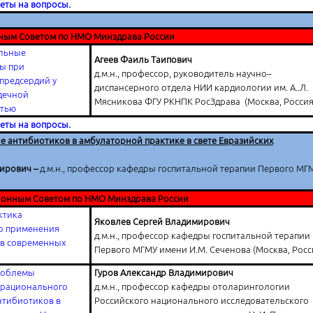
веты на вопросы.
ным Советом по НМО Минздрава России
льные
Агеев Фаиль Таипович
ы при
д.м.н., профессор, руководитель научно–
предсердий у
диспансерного отдела НИИ кардиологии им. А..Л.
дечной
Мясникова ФГУ РКНПК РосЗдрава (Москва, Россия
стью
веты на вопросы.
 антибиотиков в амбулаторной практике в свете Евразийских
мирович –
д.м.н., профессор кафедры госпитальной терапии Первого МГ
онным Советом по НМО Минздрава России
ктика
Яковлев Сергей Владимирович
о применения
д.м.н., профессор кафедры госпитальной терапии
 в современных
Первого МГМУ имени И.М. Сеченова (Москва, Росс
роблемы
Гуров Александр Владимирович
 рационального
д.м.н., профессор кафедры отоларингологии
нтибиотиков в
Российского национального исследовательского