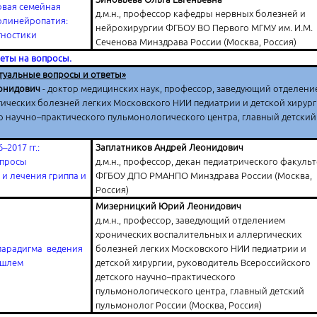
овая семейная
д.м.н., профессор кафедры нервных болезней и
олинейропатия:
нейрохирургии ФГБОУ ВО Первого МГМУ им. И.М.
гностики
Сеченова Минздрава России (Москва, Россия)
веты на вопросы.
ктуальные вопросы и ответы»
еонидович
- доктор медицинских наук, профессор, заведующий отделени
ических болезней легких Московского НИИ педиатрии и детской хирург
о научно–практического пульмонологического центра, главный детский
–2017 гг.:
Заплатников Андрей Леонидович
опросы
д.м.н., профессор, декан педиатрического факульт
и лечения гриппа и
ФГБОУ ДПО РМАНПО Минздрава России (Москва,
Россия)
Мизерницкий Юрий Леонидович
д.м.н., профессор, заведующий отделением
хронических воспалительных и аллергических
парадигма ведения
болезней легких Московского НИИ педиатрии и
ашлем
детской хирургии, руководитель Всероссийского
детского научно–практического
пульмонологического центра, главный детский
пульмонолог России (Москва, Россия)