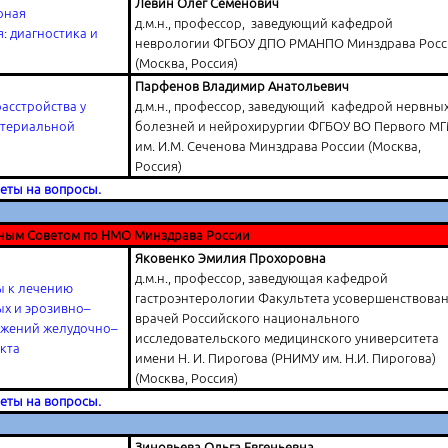
Левин Олег Семенович
рная
д.м.н., профессор, заведующий кафедрой
: диагностика и
неврологии ФГБОУ ДПО РМАНПО Минздрава Рос
(Москва, Россия)
Парфенов Владимир Анатольевич
асстройства у
д.м.н., профессор, заведующий кафедрой нервны
ртериальной
болезней и нейрохирургии ФГБОУ ВО Первого М
им. И.М. Сеченова Минздрава России (Москва,
Россия)
веты на вопросы.
ным Советом по НМО Минздрава России
Яковенко Эмилия Прохоровна
д.м.н., профессор, заведующая кафедрой
ы к лечению
гастроэнтерологии Факультета усовершенствова
х и эрозивно–
врачей Российского национального
ажений желудочно–
исследовательского медицинского университета
кта
имени Н. И. Пирогова (РНИМУ им. Н.И. Пирогова)
(Москва, Россия)
веты на вопросы.
Зиновьева Ольга Евгеньевна