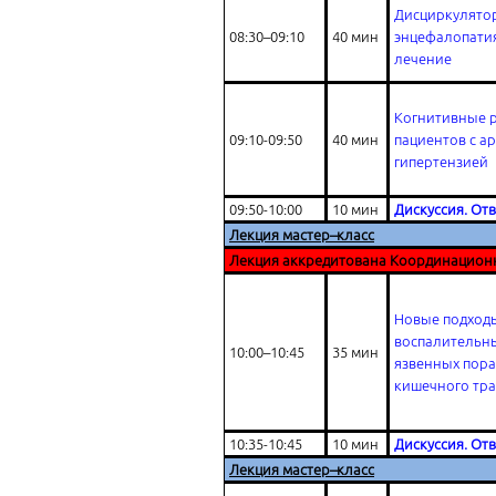
Дисциркулято
08:30–09:10
40 мин
энцефалопатия
лечение
Когнитивные р
09:10-09:50
40 мин
пациентов с а
гипертензией
09:50-10:00
10 мин
Дискуссия. От
Лекция мастер–класс
Лекция аккредитована Координацион
Новые подход
воспалительны
10:00–10:45
35 мин
язвенных пор
кишечного тра
10:35-10:45
10 мин
Дискуссия. От
Лекция мастер–класс