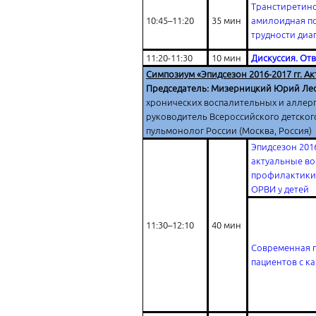
Транстиретин
10:45–11:20
35 мин
амилоидная п
трудности диа
11:20-11:30
10 мин
Дискуссия. От
Симпозиум «Эпидсезон 2016-2017 гг. А
Председатель: Мизерницкий Юрий Л
хронических воспалительных и аллерг
руководитель Всероссийского детског
пульмонолог России (Москва, Россия)
Эпидсезон 2016
актуальные в
профилактики 
ОРВИ у детей
11:30–12:10
40 мин
Современная 
пациентов с к