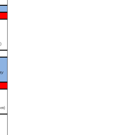
)
МУ
ия)