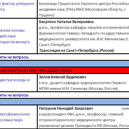
 фактор успешного
Больницы Пущинского Научного центра Российск
ита
академии наук (ПНЦ РАН) (Московская область, г.
Пущино)
Бакулина Наталья Валерьевна
д.м.н., профессор кафедры терапии и клиническо
еские основы
фармакологии Северо–Западного государственно
действия
медицинского университета им. И.И. Мечникова (г.
паратов висмута
Санкт–Петербург)
Трансляция из Санкт–Петербурга (Россия)
веты на вопросы.
ным Советом по НМО Минздрава России
Зилов Алексей Вадимович
дистые исходы и
к.м.н., доцент кафедры эндокринологии Первого
МГМУ имени И.М. Сеченова (Москва, Россия)
веты на вопросы.
Пискунов Геннадий Захарович
член
 патофизиология
корреспондент РАН, д.м.н., профессор, главный
осовых пазух
оториноларинголог медицинского центра
управления делами Президента РФ (Москва, Росси