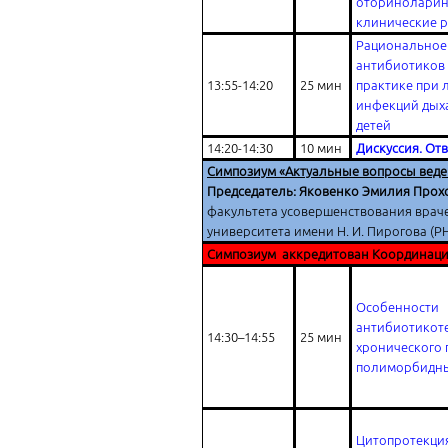
оториноларин
клинические 
Рациональное
антибиотиков 
13:55-14:20
25 мин
практике при 
инфекций дыха
детей
14:20-14:30
10 мин
Дискуссия. От
Симпозиум «Актуальные вопросы веде
Председатель: Яковенко Эмилия Прох
факультета усовершенствования врач
университета имени Н. И. Пирогова (РН
Симпозиум аккредитован Координаци
Особенности
антибиотикот
14:30–14:55
25 мин
хронического г
полиморбидны
Цитопротекция