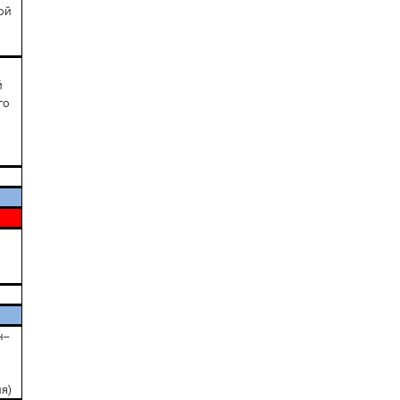
ой
й
го
–
я)