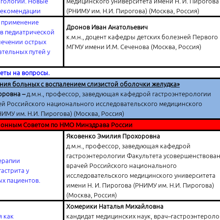
гологии. Новые
медицинского университета имени Н. И. Пирогова
рекомендации
(РНИМУ им. Н.И. Пирогова) (Москва, Россия)
 применение
Дронов Иван Анатольевич
в педиатрической
к.м.н., доцент кафедры детских болезней Первого
лечении острых
МГМУ имени И.М. Сеченова (Москва, Россия)
тельных путей у
веты на вопросы.
ния больных с воспалением слизистой оболочки желудка»
оровна –
д.м.н., профессор, заведующая кафедрой гастроэнтерологии
ей Российского национального исследовательского медицинского
ИМУ им. Н.И. Пирогова) (Москва, Россия)
онным Советом по НМО Минздрава России
Яковенко Эмилия Прохоровна
д.м.н., профессор, заведующая кафедрой
гастроэнтерологии Факультета усовершенствова
ерапии
врачей Российского национального
астрита у
исследовательского медицинского университета
х пациентов.
имени Н. И. Пирогова (РНИМУ им. Н.И. Пирогова)
(Москва, Россия)
Хомерики Наталья Михайловна
 как
кандидат медицинских наук, врач–гастроэнтероло