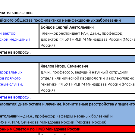
упительное слово
сийского общества профилактики неинфекционных заболеваний
Бойцов Сергей Анатольевич
н вектор
член–корреспондент РАН, д.м.н., профессор,
ской медицины?
директор ФГБУ ГНИЦПМ Минздрава России (Москв
Россия)
веты на вопросы.
Явелов Игорь Семенович
ероральных
д.м.н., профессор, ведущий научный сотрудник
ов прямого
отдела клинической кардиологии и молекулярно
жные случаи.
генетики ФГБУ ГНИЦПМ Минздрава России (Москв
Россия)
веты на вопросы.
опатия: диагностика и лечение. Когнитивные расстройства у пациенто
натольевич
– д.м.н., профессор кафедры нервных болезней и
 им. И.М. Сеченова Минздрава России (Москва, Россия)
онным Советом по НМО Минздрава России