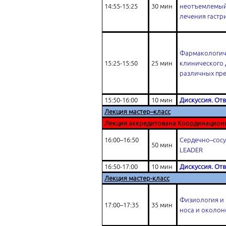
14:55-15:25
30 мин
неотъемлемый
лечения гастр
Фармакологич
15:25-15:50
25 мин
клинического 
различных пре
15:50-16:00
10 мин
Дискуссия. От
Лекция мастер–класс
Лекция аккредитована Координацион
16:00–16:50
Сердечно–сосу
50 мин
LEADER
16:50-17:00
10 мин
Дискуссия. От
Лекция мастер-класс
Физиология и
17:00–17:35
35 мин
носа и околон