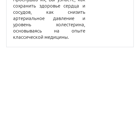
25
августа
2010
Клинический разбор
пациента с
гастроэзофагеальной
рефлюксной болезнью
Лекторы профессор А.А.
Шептулин и профессор О.М.