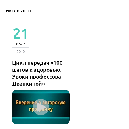
Драпкиной»
Оксана
Михайловна
Драпкина
Академик РАН
Юлия Олеговна
Шульпекова
к.м.н.
Надир Мигдатович