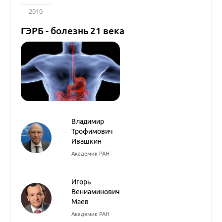
Ивашкин
Академик РАН
Игорь
Вениаминович
Маев
Академик РАН
02 июня, 06 и 29 апреля 2010 г.
состоялась телеконференция
ГЭРБ - болезнь 21 века.
В работе видеоконференции
приняли участие:
Академик Ивашкин В.Т.
Профессор Маев И.В.