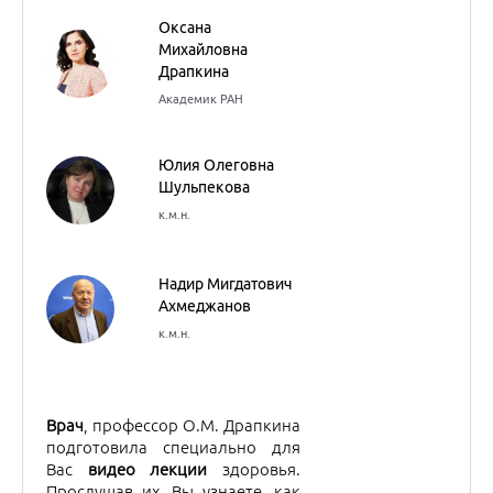
Ахмеджанов
к.м.н.
Врач
, профессор О.М. Драпкина
подготовила специально для
Вас
видео лекции
здоровья.
Прослушав их, Вы узнаете, как
сохранить здоровье сердца и
сосудов, как снизить
артериальное давление и
уровень холестерина,
основываясь на опыте
классической медицины.
АВГУСТ