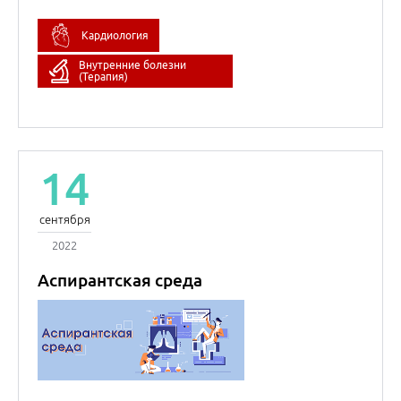
Аспирантская среда
Ольга Николаевна
Джиоева
д.м.н., доцент
Надежда
Владимировна
Учеваткина
кандидат химических
наук, доцент
Внутренние болезни