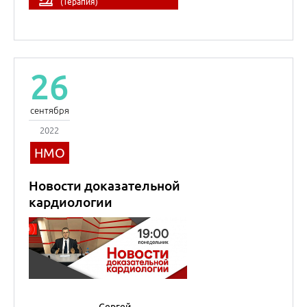
кардиологии
Сергей
Руджерович
Гиляревский
Профессор
Кардиология
27