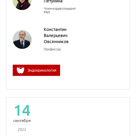
14
сентября
2022
Ведение пациентов с
высоким сердечно-
сосудистым риском
Оксана
Михайловна
Драпкина