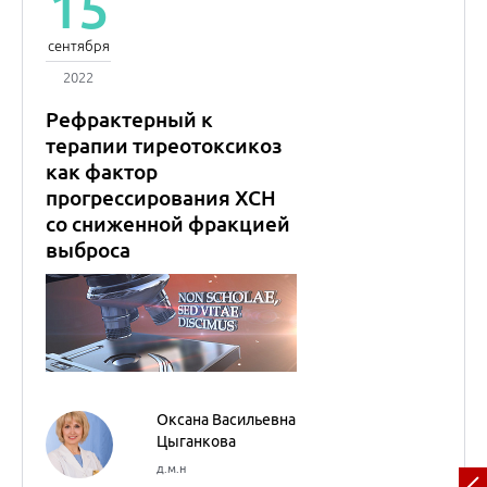
Оксана Васильевна
Цыганкова
д.м.н
Наталья
Евгеньевна
Евдокимова
Внутренние болезни
(Терапия)
Кардиология