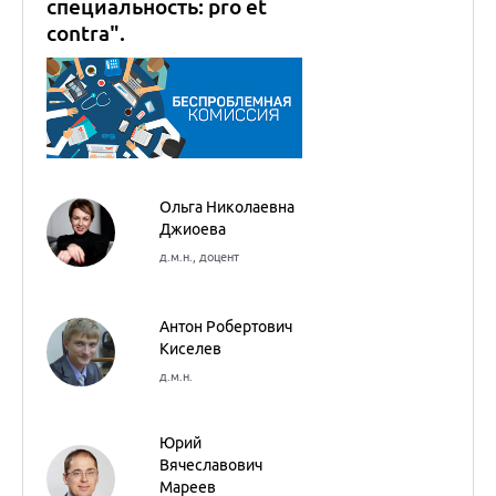
Антон Робертович
Киселев
д.м.н.
Юрий
Вячеславович
Мареев
к.м.н.
Марина
Александровна
Тетерина
к.м.н.
Любовь Юрьевна
Дроздова
к.м.н.