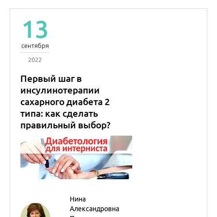
Нина
Александровна
Петунина
Член-корреспондент
РАН
Константин
Валерьевич
Овсянников
Профессор
Эндокринология