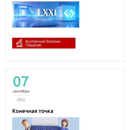
07
сентября
2022
Конечная точка
Ольга Николаевна
Джиоева
д.м.н., доцент
Денис Олегович
Орлов