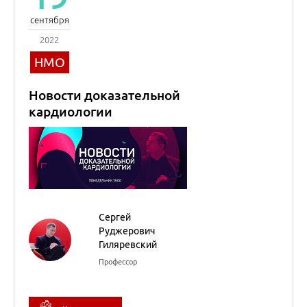
Сергей
Руджерович
Гиляревский
Профессор
Кардиология
20
сентября
2022
«5-й элемент»
профилактики ОРВИ