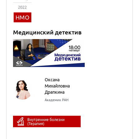
Драпкина
Академик РАН
Внутренние болезни
(Терапия)
05
сентября
2022
НМО
Новости доказательной
кардиологии