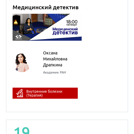
Внутренние болезни
(Терапия)
19
сентября
2022
НМО
Новости доказательной
кардиологии