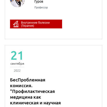
2022
БесПроблемная
комиссия.
"Профилактическая
медицина как
клиническая и научная
специальность: pro et
contra".
Ольга Николаевна
Джиоева
д.м.н., доцент