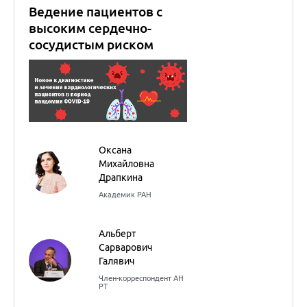
Академик РАН
Альберт
Сарварович
Галявич
Член-корреспондент АН
РТ
Кардиология
Внутренние болезни
(Терапия)
14
сентября
2022