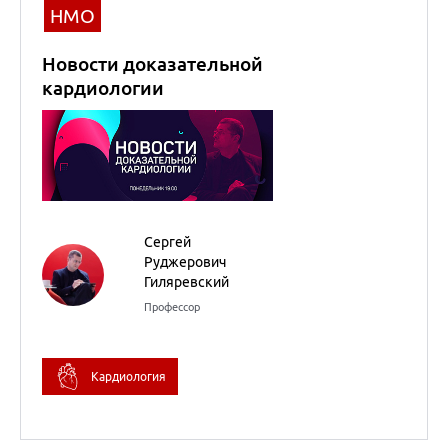
Гиляревский
Профессор
Кардиология
13
сентября
2022
Первый шаг в
инсулинотерапии
сахарного диабета 2
типа: как сделать
правильный выбор?