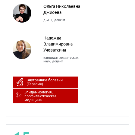
(Терапия)
Эпидемиология,
профилактическая
медицина
15
сентября
2022
Рефрактерный к
терапии тиреотоксикоз
как фактор
прогрессирования ХСН
со сниженной фракцией
выброса