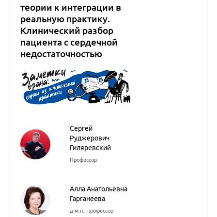
Руджерович
Гиляревский
Профессор
Алла Анатольевна
Гарганеева
д.м.н., профессор
Внутренние болезни
(Терапия)
Кардиология
15
сентября