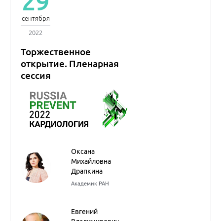
Оксана
Михайловна
Драпкина
Академик РАН
Евгений
Владимирович
Шляхто
Академик РАН
Сергей
Анатольевич
Бойцов
Академик РАН
Жанна Давидовна
Кобалава
Член-корреспондент