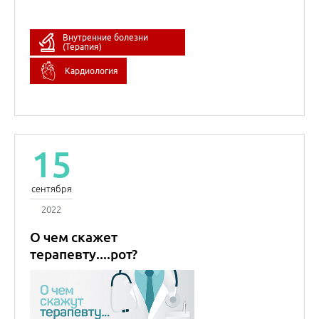
2022
О чем скажет
терапевту....рот?
Оксана
Михайловна
Драпкина
Академик РАН
Внутренние болезни
(Терапия)