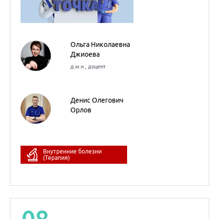
Внутренние болезни
(Терапия)
08
сентября
2022
Анамнез Vitae
Никита
Владимирович