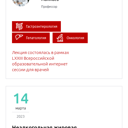
14
марта
2023
Неалкогольная жировая
болезнь печени:
вопросы генетической
предрасположенности
Гастроэнтерология
Гепатология