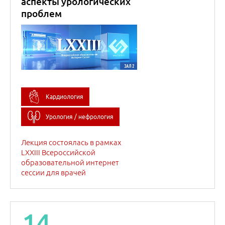
Лекция состоялась в рамках
LXXIII Всероссийской
образовательной интернет
сессии для врачей
14
марта
2023
Новые методические
рекомендации для
терапевтов по
выявлению
психоэмоциональных
факторов риска