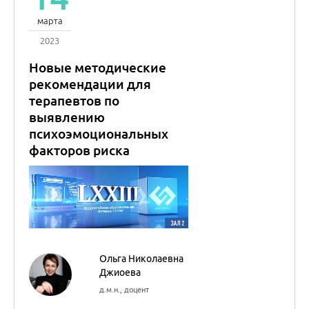
Ольга Николаевна
Джиоева
д.м.н., доцент
Внутренние болезни
(Терапия)
Лекция состоялась в рамках
LXXIII Всероссийской
образовательной интернет
сессии для врачей
14