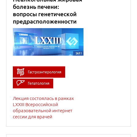
Лекция состоялась в рамках
LXXIII Всероссийской
образовательной интернет
сессии для врачей
14
марта
2023
Результаты
Правительственной
программы по
профилактике рака
желудка в Карачаево-
Черкесской республике