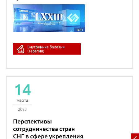
14
марта
2023
Перспективы
сотрудничества стран
СНГ в сфере укрепления
общественного
здоровья и организации
ПМСП
Оксана
Михайловна
Драпкина