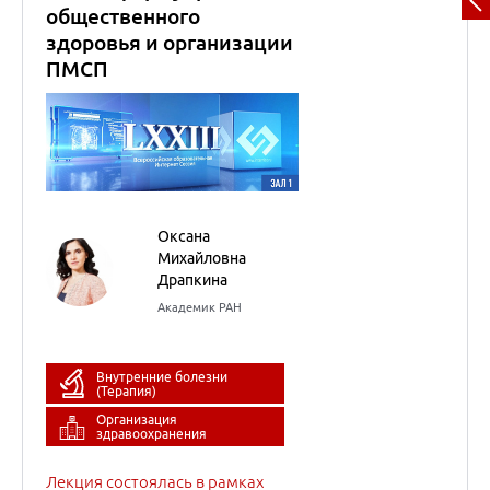
Академик РАН
Внутренние болезни
(Терапия)
Организация
здравоохранения
Лекция состоялась в рамках
LXXIII Всероссийской
образовательной интернет
сессии для врачей
14
марта
2023
Практические подходы