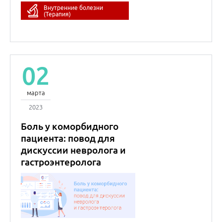
пациента: повод для
дискуссии невролога и
гастроэнтеролога
Дмитрий
Анатольевич
Искра
д.м.н
Наталья
Николаевна
Дехнич
д.м.н.