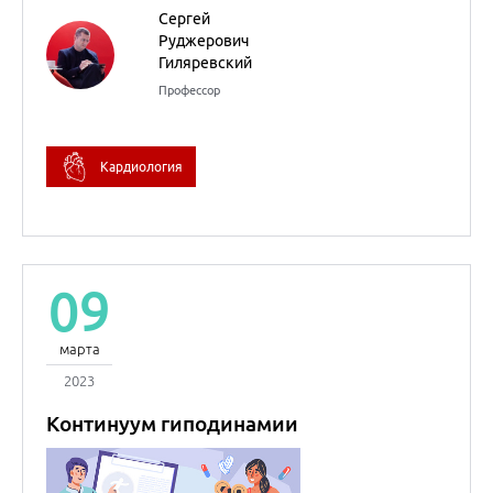
09
марта
2023
Континуум гиподинамии
Юлия Леоновна
Беграмбекова
к.м.н.
Внутренние болезни
(Терапия)
Эпидемиология,
профилактическая
медицина