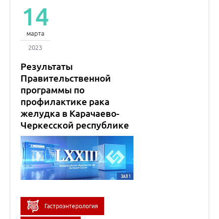
Гастроэнтерология
Онкология
Организация
здравоохранения
Эпидемиология,
профилактическая
медицина
Лекция состоялась в рамках
LXXIII Всероссийской
образовательной интернет
сессии для врачей