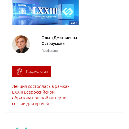
Лекция состоялась в рамках
LXXIII Всероссийской
образовательной интернет
сессии для врачей
14
марта
2023
Достижение целевых
уровней ХС-ЛПНП – путь
к снижению сердечно-
сосудистого риска