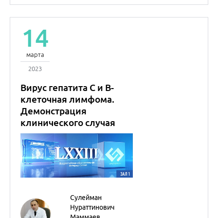
Сулейман
Нураттинович
Маммаев
Профессор
Гастроэнтерология
Гепатология
Онкология
Лекция состоялась в рамках
LXXIII Всероссийской
образовательной интернет
сессии для врачей