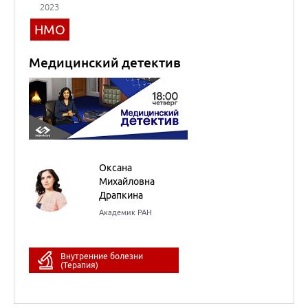
Драпкина
Академик РАН
Внутренние болезни
(Терапия)
13
марта
2023
НМО
Новости доказательной
кардиологии