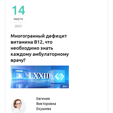
Евгения
Викторовна
Екушева
д.м.н., профессор
Внутренние болезни
(Терапия)
Неврология
Лекция состоялась в рамках
LXXIII Всероссийской
образовательной интернет
сессии для врачей