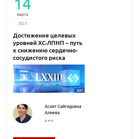
Асият Сайгидовна
Алиева
д.м.н.
Кардиология
Лекция состоялась в рамках
LXXIII Всероссийской
образовательной интернет
сессии для врачей
14
марта