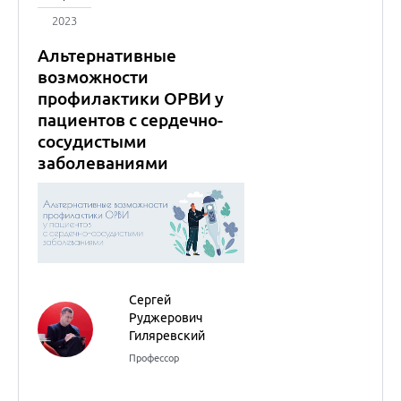
Сергей
Руджерович
Гиляревский
Профессор
Внутренние болезни
(Терапия)
02
марта
2023
Боль у коморбидного