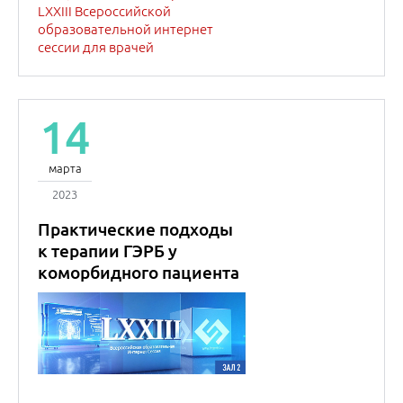
к терапии ГЭРБ у
коморбидного пациента
Эмилия
Прохоровна
Яковенко
Профессор
Гастроэнтерология
Лекция состоялась в рамках
LXXIII Всероссийской
образовательной интернет
сессии для врачей