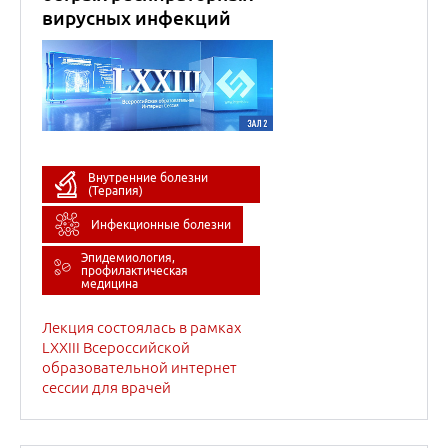
медицина
Лекция состоялась в рамках
LXXIII Всероссийской
образовательной интернет
сессии для врачей
14
марта
2023
Многогранный дефицит
витамина В12, что
необходимо знать
каждому амбулаторному
врачу?