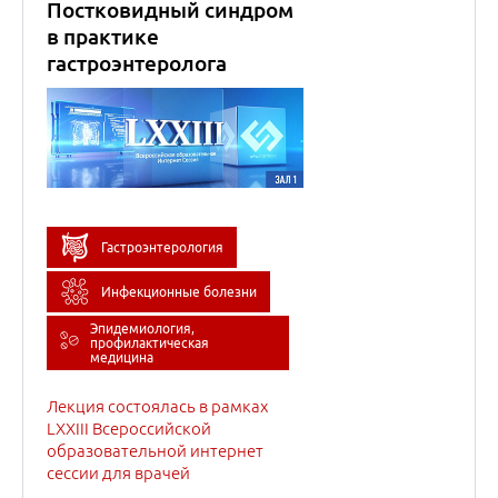
Эпидемиология,
профилактическая
медицина
Лекция состоялась в рамках
LXXIII Всероссийской
образовательной интернет
сессии для врачей
14
марта
2023
Вирус гепатита С и В-
клеточная лимфома.
Демонстрация
клинического случая