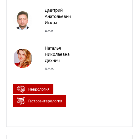
Неврология
Гастроэнтерология
02
марта
2023
НМО
Медицинский детектив