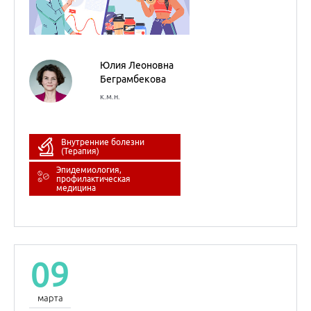
09
марта
2023
НМО
Медицинский детектив
Оксана
Михайловна