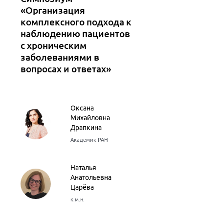
Санкт-Петербург
Оксана
Михайловна
Драпкина
Академик РАН
Игорь Геннадьевич
Бакулин
Профессор
Внутренние болезни
(Терапия)
Симпозиум состоялся в рамках