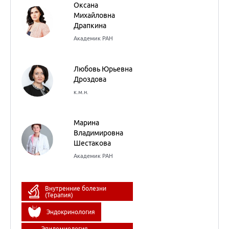
Оксана
Михайловна
Драпкина
Академик РАН
Любовь Юрьевна
Дроздова
к.м.н.
Марина
Владимировна
Шестакова
Академик РАН
Внутренние болезни
(Терапия)
Эндокринология
Эпидемиология,