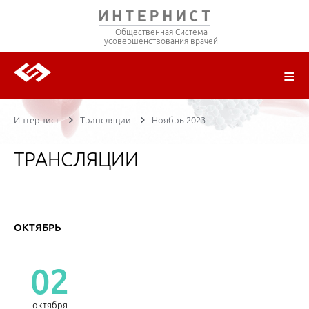
Общественная Система
усовершенствования врачей
О ПРОЕКТЕ
РЕГИСТРАЦИЯ
ВОЙТИ
ТРАНСЛЯЦИИ
ЦИКЛЫ ПЕРЕДАЧ
ЛЕКТОРЫ
ПУБЛИКАЦИИ
МАТЕРИАЛЫ
НОЗОЛОГИЯ
Интернист
Трансляции
Ноябрь 2023
ТРАНСЛЯЦИИ
ОКТЯБРЬ
02
октября