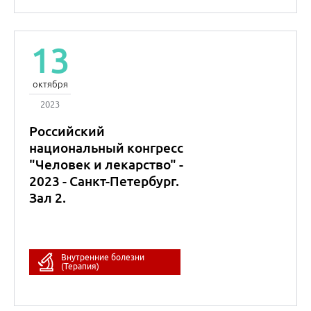
12
октября
2023
НМО
Медицинский детектив
Оксана
Михайловна
Драпкина
Академик РАН
Внутренние болезни
(Терапия)