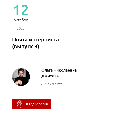
Любовь Юрьевна
Дроздова
к.м.н.
Антон Робертович
Киселев
д.м.н.
Внутренние болезни
(Терапия)
12
октября