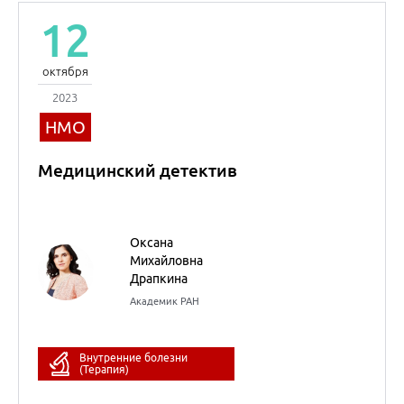
2023
Почта интерниста
(выпуск 3)
Ольга Николаевна
Джиоева
д.м.н., доцент
Кардиология