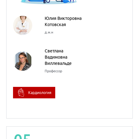
Юлия Викторовна
Котовская
д.м.н
Светлана
Вадимовна
Виллевальде
Профессор
Кардиология