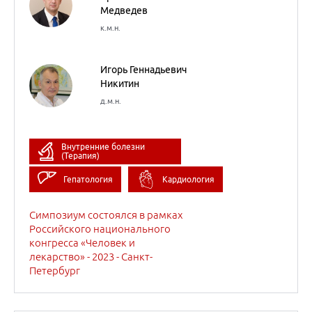
(Терапия)
13
октября
2023
Симпозиум «Разумные
клинические решения
типичных пациентов
амбулаторного приёма»