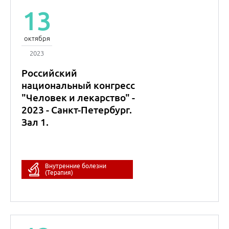
Ольга Николаевна
Джиоева
д.м.н., доцент
Владимир
Эрнстович
Медведев
к.м.н.
Игорь Геннадьевич
Никитин
д.м.н.
Внутренние болезни
(Терапия)
Гепатология
Кардиология
Симпозиум состоялся в рамках