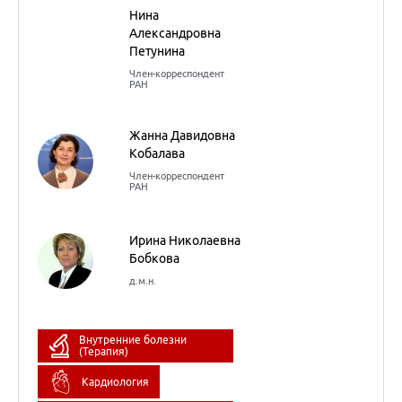
Российского национального
конгресса «Человек и
лекарство» - 2023 - Санкт-
Петербург
13
октября
2023
Симпозиум
«Организация
комплексного подхода к
наблюдению пациентов
с хроническим
заболеваниями в
вопросах и ответах»