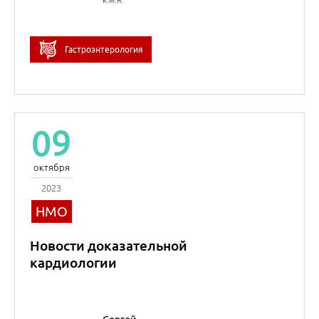
д.м.н.
Юрий
Александрович
Кучерявый
к.м.н.
Гастроэнтерология
09
октября
2023
НМО