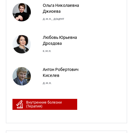
октября
2023
БесПроблемная
комиссия.
«Диспансерное
наблюдение:
нормативные
документы и реальная
клиническая практика»
Ольга Николаевна
Джиоева
д.м.н., доцент