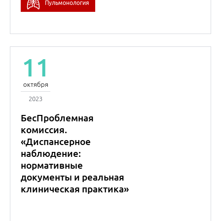
Александр
Игоревич
Синопальников
Профессор
Марина Игоревна
Смирнова
к.м.н.
Внутренние болезни
(Терапия)
Пульмонология
11