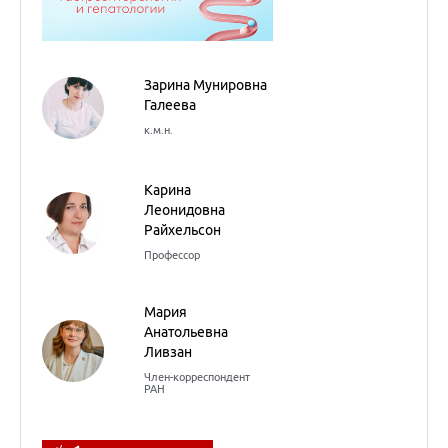
Зарина Мунировна
Галеева
к.м.н.
Карина
Леонидовна
Райхельсон
Профессор
Мария
Анатольевна
Ливзан
Член-корреспондент
РАН