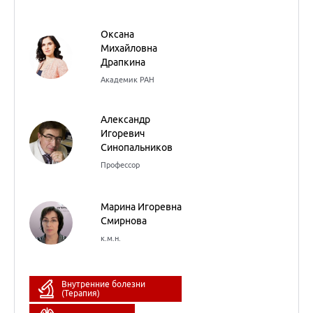
10
октября
2023
Хроники нашего
времени: фокус на
бронхиальную астму
Оксана
Михайловна
Драпкина
Академик РАН