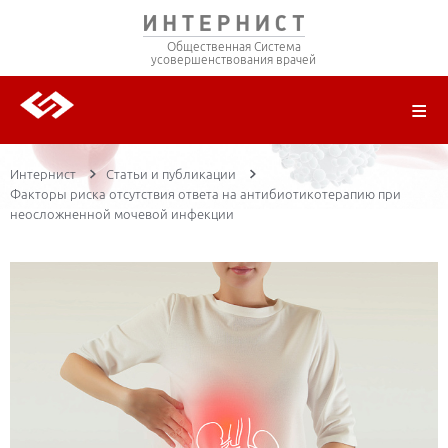
Общественная Система
усовершенствования врачей
О ПРОЕКТЕ
РЕГИСТРАЦИЯ
ВОЙТИ
ТРАНСЛЯЦИИ
ЦИКЛЫ ПЕРЕДАЧ
ЛЕКТОРЫ
ПУБЛИКАЦИИ
МАТЕРИАЛЫ
НОЗОЛОГИЯ
Интернист
Статьи и публикации
Факторы риска отсутствия ответа на антибиотикотерапию при
неосложненной мочевой инфекции