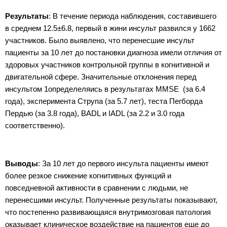
Результаты
: В течение периода наблюдения, составившего
в среднем
12.5±6.8, первый в жини инсульт развился у 1662
участников. Было выявлено, что перенесшие инсульт
пациенты за 10 лет до постановки диагноза имели отличия от
здоровых участников контрольной группы в когнитивной и
двигательной сфере. Значительные отклонения перед
инсультом 1определеляись в результатах MMSE (за 6.4
года), эксперимента Струпа (за 5.7 лет), теста Пегборда
Пердью (за 3.8 года), BADL и IADL (за 2.2 и 3.0 года
соответственно).
Выводы
: За 10 лет до первого инсульта пациенты имеют
более резкое снижение когнитивных функций и
повседневной активности в сравнении с людьми, не
перенесшими инсульт. Полученные результаты показывают,
что постепенно развивающаяся внутримозговая патология
оказывает клиническое воздействие на пациентов еще до