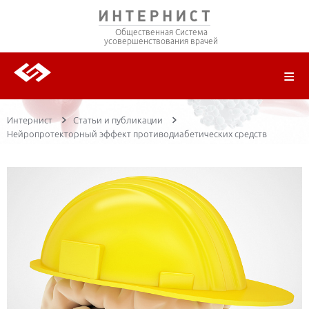
Общественная Система
усовершенствования врачей
О ПРОЕКТЕ
РЕГИСТРАЦИЯ
ВОЙТИ
ТРАНСЛЯЦИИ
ЦИКЛЫ ПЕРЕДАЧ
ЛЕКТОРЫ
ПУБЛИКАЦИИ
МАТЕРИАЛЫ
НОЗОЛОГИЯ
Интернист
Статьи и публикации
Нейропротекторный эффект противодиабетических средств