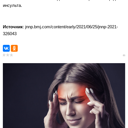
инсульта.
Источник
: jnnp.bmj.com/content/early/2021/06/25/jnnp-2021-
326043
(0)